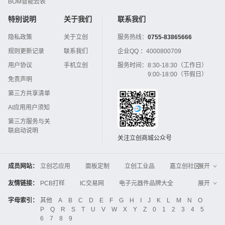
BOM智能云表
特别说明
关于我们
联系我们
隐私政策
关于立创
服务热线：
0755-83865666
规则更新记录
联系我们
企业QQ ：
4000800709
用户协议
手机立创
服务时间：
8:30-18:30（工作日）
9:00-18:00（节假日）
免责声明
第三方共享清单
AI应用用户须知
第三方服务与关
联启动说明
关注立创商城公众号
成员网站：
立创芯应用
面板定制
立创工业品
嘉立创社区
展开
3D打印
嘉立创FPC
嘉立创PCB
嘉立创FA
友情链接：
PCB打样
IC交易网
电子元器件品牌大全
展开
立创电子设计大赛
立创开源硬件
中国IC网
智能电网
机电设备
电子工程网
字母索引：
其他
A
B
C
D
E
F
G
H
I
J
K
L
M
N
O
Global Website LCSC
ZXHPCB
P
Q
R
S
T
U
V
W
X
Y
Z
0
1
2
3
4
5
晶振
电子技术应用
21icsearch
电子展
6
7
8
9