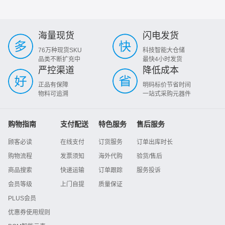
海量现货
闪电发货
76万种现货SKU
科技智能大仓储
品类不断扩充中
最快4小时发货
严控渠道
降低成本
正品有保障
明码标价节省时间
物料可追溯
一站式采购元器件
购物指南
支付配送
特色服务
售后服务
顾客必读
在线支付
订货服务
订单出库时长
购物流程
发票须知
海外代购
验货/售后
商品搜索
快递运输
订单跟踪
服务投诉
会员等级
上门自提
质量保证
PLUS会员
优惠券使用规则