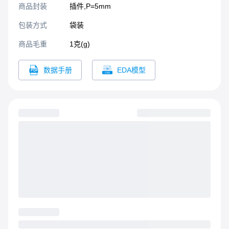
商品封装
插件,P=5mm​
包装方式
袋装
商品毛重
1克(g)
数据手册
EDA模型