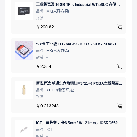
工业级宽温 16GB TF卡 Industrial WT pSLC 存储卡 MICRO SD LDPC纠错 PE 30K 无人机、行车记录仪、安防监控适配
品牌
MK(米客方德)
封装
-
￥
260.82
SD卡 工业级 TLC 64GB C10 U3 V30 A2 SDXC LDPC纠错 PE 3K 无人机、行车记录仪、安防监控适配
品牌
MK(米客方德)
封装
-
￥
206.4
新宏辉达 单通头六角铜柱M3*11+6 PCBA主板隔离螺柱
品牌
XHHD(新宏辉达)
封装
-
￥
0.213248
ICT，屏蔽夹 ，长6.5mm*高1.21mm，ICSRC6508SFR
品牌
ICT
封装
-