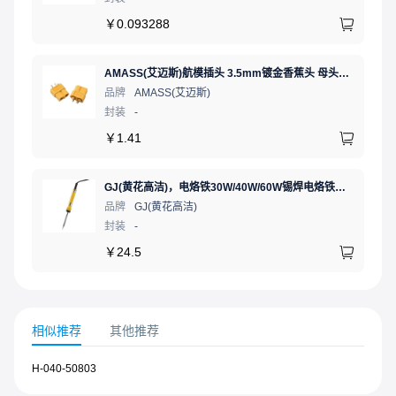
￥
0.093288
AMASS(艾迈斯)航模插头 3.5mm镀金香蕉头 母头XT60-F.G.Y
品牌
AMASS(艾迈斯)
封装
-
￥
1.41
GJ(黄花高洁)，电烙铁30W/40W/60W锡焊电烙铁焊接工具电焊笔手机电子维修（内热35W），NO.435(35W)
品牌
GJ(黄花高洁)
封装
-
￥
24.5
相似推荐
其他推荐
H-040-50803