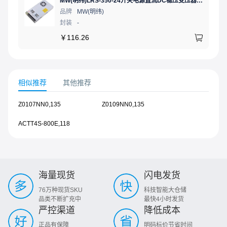
MW(明纬)LRS-350-24开关电源直流DC稳压变压器监控24V 14.6A
品牌
MW(明纬)
封装
-
￥
116.26
相似推荐
其他推荐
Z0107NN0,135
Z0109NN0,135
ACTT4S-800E,118
海量现货
闪电发货
76万种现货SKU
科技智能大仓储
品类不断扩充中
最快4小时发货
严控渠道
降低成本
正品有保障
明码标价节省时间