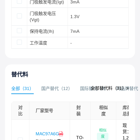
门极触发电流(Igt)
3mA
门极触发电压
1.3V
(Vgt)
保持电流(Ih)
7mA
工作温度
-
替代料
全部替代料（
31
）>
全部
（
31
）
国产替代
（
12
）
国际替代
（
8
）
同品牌替代
对
封
相似
库存
厂家型号
比
装
度
总量
现
相似
货：
MAC97A6G
度
TO-
1,280