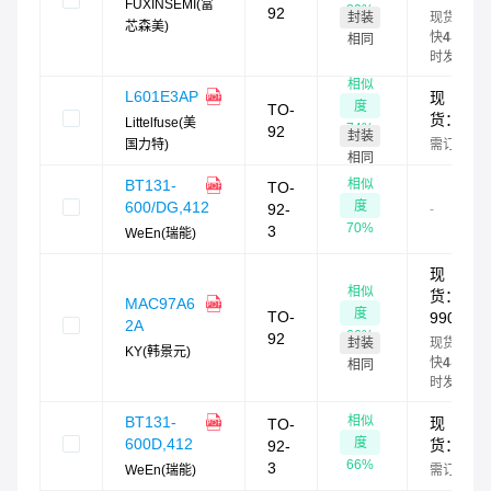
FUXINSEMI(富
80
%
92
封装
现货最
芯森美)
快
4
小
相同
时发货
相似
L601E3AP
现
度
TO-
货：
0
Littelfuse(美
74
%
92
封装
国力特)
需订货
相同
相似
BT131-
TO-
度
600/DG,412
92-
-
70
%
3
WeEn(瑞能)
现
相似
货：
MAC97A6
度
TO-
990
2A
66
%
92
封装
现货最
KY(韩景元)
快
4
小
相同
时发货
相似
BT131-
现
TO-
度
600D,412
货：
0
92-
66
%
3
WeEn(瑞能)
需订货