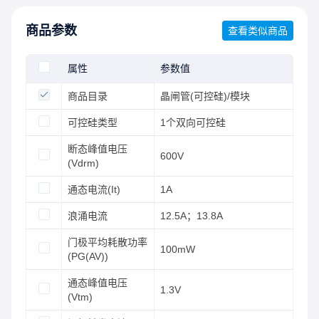
商品参数
查看类似商品
属性
参数值
商品目录
晶闸管(可控硅)/模块
可控硅类型
1个双向可控硅
断态峰值电压
600V
(Vdrm)
通态电流(It)
1A
浪涌电流
12.5A；13.8A
门极平均耗散功率
100mW
(PG(AV))
通态峰值电压
1.3V
(Vtm)