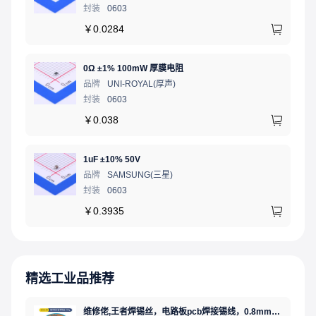
封装
0603
￥
0.0284
0Ω ±1% 100mW 厚膜电阻
品牌
UNI-ROYAL(厚声)
封装
0603
￥
0.038
1uF ±10% 50V
品牌
SAMSUNG(三星)
封装
0603
￥
0.3935
精选工业品推荐
维修佬,王者焊锡丝，电路板pcb焊接锡线，0.8mm800g,1个