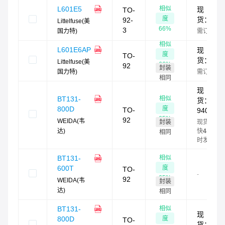
相似
L601E5
现
TO-
度
货：
0
92-
Littelfuse(美
66
%
3
国力特)
需订货
相似
L601E6AP
现
度
TO-
货：
0
Littelfuse(美
66
%
92
封装
国力特)
需订货
相同
现
相似
BT131-
货：
度
800D
TO-
940
65
%
92
WEIDA(韦
封装
现货最
达)
快
4
小
相同
时发货
相似
BT131-
度
600T
TO-
-
65
%
92
WEIDA(韦
封装
达)
相同
相似
BT131-
现
度
800D
TO-
货：
0