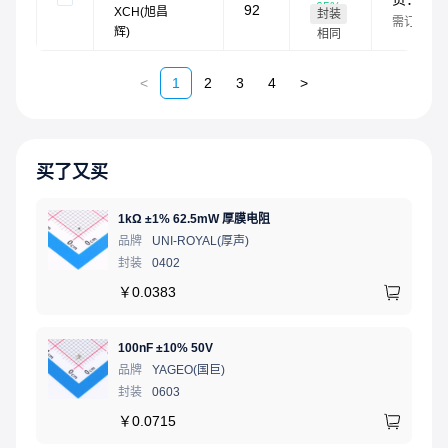
65
%
92
XCH(旭昌
封装
需订货
辉)
相同
<
1
2
3
4
>
买了又买
1kΩ ±1% 62.5mW 厚膜电阻
品牌
UNI-ROYAL(厚声)
封装
0402
￥
0.0383
100nF ±10% 50V
品牌
YAGEO(国巨)
封装
0603
￥
0.0715