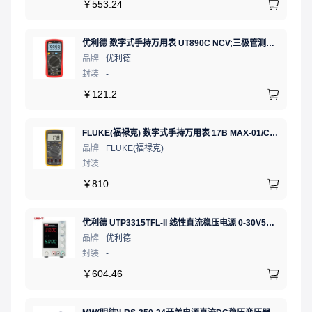
￥
553.24
优利德 数字式手持万用表 UT890C NCV;三极管测试;二极管测试;火线辨别;真有效值;通断测试
品牌
优利德
封装
-
￥
121.2
FLUKE(福禄克) 数字式手持万用表 17B MAX-01/CN 二极管测试;相对值;通断测试
品牌
FLUKE(福禄克)
封装
-
￥
810
优利德 UTP3315TFL-II 线性直流稳压电源 0-30V5A 低噪声高精度实验电源
品牌
优利德
封装
-
￥
604.46