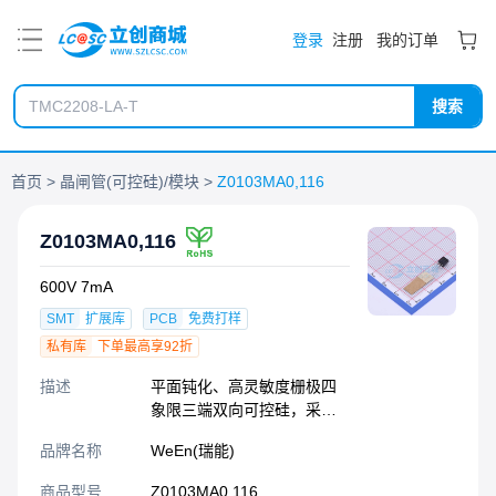
PDF
登录
注册
我的订单
搜索
首页
晶闸管(可控硅)/模块
Z0103MA0,116
Z0103MA0,116
600V 7mA
SMT
扩展库
PCB
免费打样
私有库
下单最高享92折
描述
平面钝化、高灵敏度栅极四
象限三端双向可控硅，采用
SOT54（TO-92）塑料封
品牌名称
WeEn(瑞能)
装，适用于需要增强抗噪能
力以及与逻辑IC和低功率栅
商品型号
Z0103MA0,116