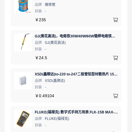
品牌
维修佬
封装
-
￥
235
GJ(黄花高洁)，电烙铁30W/40W/60W锡焊电烙铁焊接工具电焊笔手机电子维修（内热35W），NO.435(35W)
品牌
GJ(黄花高洁)
封装
-
￥
24.5
XSD(鑫顺达)to-220 to-247二极管铝型材散热片 15.5*10.5*21 本色带针大功率电子散热器（可定制）
品牌
XSD(鑫顺达)
封装
-
￥
0.49104
FLUKE(福禄克) 数字式手持万用表 FLK-15B MAX-01/CN 二极管测试;通断测试
品牌
FLUKE(福禄克)
封装
-