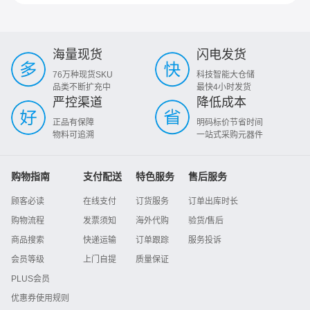
海量现货
闪电发货
76万种现货SKU
科技智能大仓储
品类不断扩充中
最快4小时发货
严控渠道
降低成本
正品有保障
明码标价节省时间
物料可追溯
一站式采购元器件
购物指南
支付配送
特色服务
售后服务
顾客必读
在线支付
订货服务
订单出库时长
购物流程
发票须知
海外代购
验货/售后
商品搜索
快递运输
订单跟踪
服务投诉
会员等级
上门自提
质量保证
PLUS会员
优惠券使用规则