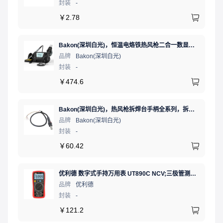
封装
-
￥
2.78
Bakon(深圳白光)，恒温电烙铁热风枪二合一数显可调温大功率无铅拆焊台，BK881（新老款交替发货）
品牌
Bakon(深圳白光)
封装
-
￥
474.6
Bakon(深圳白光)，热风枪拆焊台手柄全系列，拆焊台手柄(联合蓝)，HF850D-853B
品牌
Bakon(深圳白光)
封装
-
￥
60.42
优利德 数字式手持万用表 UT890C NCV;三极管测试;二极管测试;火线辨别;真有效值;通断测试
品牌
优利德
封装
-
￥
121.2