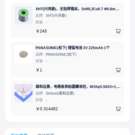
XHT(兴鸿泰)，无铅焊锡丝，Sn99,3Cu0.7 Ф0.8mm 500G，环保锡线，免洗焊锡丝/锡线,1卷（含松香）
品牌
XHT(兴鸿泰)
封装
-
￥
245
PANASONIC(松下) 锂锰电池 3V 225mAh 1个
品牌
PANASONIC(松下)
封装
-
￥
1
雄和远景，电路板表贴圆螺母柱，M3Xφ5.56X3+1.53，铜镀锡，编带装
品牌
Sinhoo(雄和远景)
封装
-
￥
0.314482