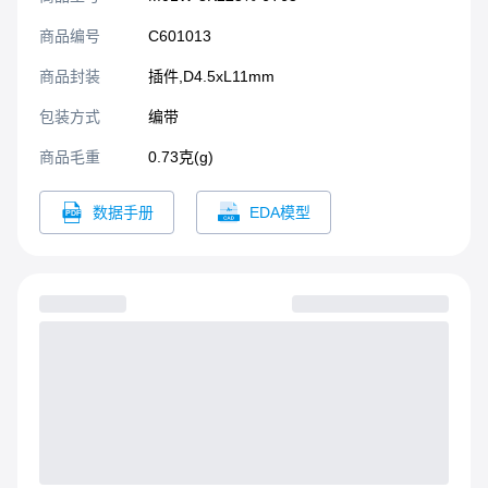
73mm、93mm、成型、剪
脚。阻抗范围高 (0Ω1 10MΩ)
商品编号
C601013
商品封装
插件,D4.5xL11mm​
包装方式
编带
商品毛重
0.73克(g)
数据手册
EDA模型