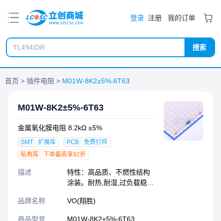
PDF
登录
注册
我的订单
搜索
首页
插件电阻
M01W-8K2±5%-6T63
M01W-8K2±5%-6T63
金属氧化膜电阻 8.2kΩ ±5%
SMT
扩展库
PCB
免费打样
私有库
下单最高享92折
描述
特性：高品质、不燃性结构
涂装。耐热,耐湿,过负载稳定
性良好。标准误差:±5%,
品牌名称
VO(翔胜)
(±2%)。可供散装、编带
26mm、52mm、63mm、
商品型号
M01W-8K2±5%-6T63