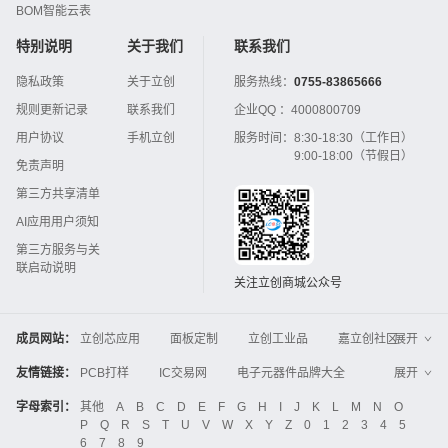
BOM智能云表
特别说明
关于我们
联系我们
隐私政策
关于立创
服务热线：
0755-83865666
规则更新记录
联系我们
企业QQ ：
4000800709
用户协议
手机立创
服务时间：
8:30-18:30（工作日）
9:00-18:00（节假日）
免责声明
第三方共享清单
AI应用用户须知
第三方服务与关
联启动说明
关注立创商城公众号
成员网站：
立创芯应用
面板定制
立创工业品
嘉立创社区
展开
3D打印
嘉立创FPC
嘉立创PCB
嘉立创FA
友情链接：
PCB打样
IC交易网
电子元器件品牌大全
展开
立创电子设计大赛
立创开源硬件
中国IC网
智能电网
机电设备
电子工程网
字母索引：
其他
A
B
C
D
E
F
G
H
I
J
K
L
M
N
O
Global Website LCSC
ZXHPCB
P
Q
R
S
T
U
V
W
X
Y
Z
0
1
2
3
4
5
晶振
电子技术应用
21icsearch
电子展
6
7
8
9