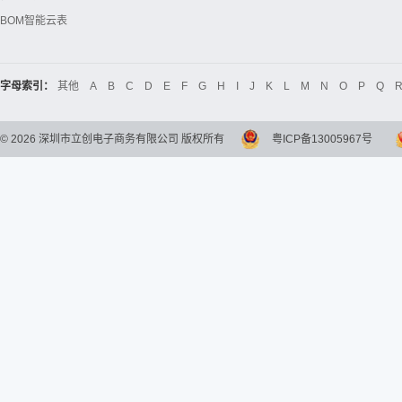
BOM智能云表
字母索引：
其他
A
B
C
D
E
F
G
H
I
J
K
L
M
N
O
P
Q
©
2026
深圳市立创电子商务有限公司 版权所有
粤ICP备13005967号