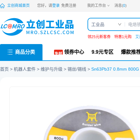
PDF
立创商城首页
您好，请
登录
免费注册
我的工作台
消息(
0
)
工业品
领25元新客券
特惠1元购
艾
商品分类
领券中心
9.9元专区
爆款推
首页
机器人套件
维护与升级
锡丝/锡线
Sn63Pb37 0.8mm 800G