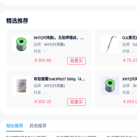
精选推荐
XHT(兴鸿泰)，无铅焊锡丝，Sn99.3Cu0.7 Φ1mm 750G，环保锡线， 免洗焊锡丝/锡线,1卷
品牌
XHT(兴鸿泰)
品牌
G
封装
-
封装
-
￥
360.85
￥
75.3
我要买
有铅锡膏Sn63Pb37 500g（4号粉）
品牌
XHT(兴鸿泰)
品牌
X
封装
-
封装
-
￥
202.32
￥
243.
我要买
相似推荐
其他推荐