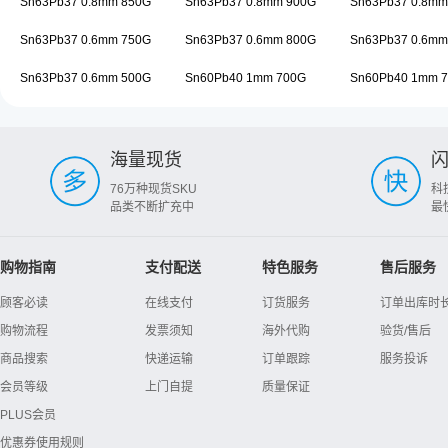
Sn63Pb37 0.8mm 850G
Sn63Pb37 0.8mm 900G
Sn63Pb37 0.8mm
Sn63Pb37 0.6mm 750G
Sn63Pb37 0.6mm 800G
Sn63Pb37 0.6mm
Sn63Pb37 0.6mm 500G
Sn60Pb40 1mm 700G
Sn60Pb40 1mm 
海量现货
76万种现货SKU
科
品类不断扩充中
最
购物指南
支付配送
特色服务
售后服务
顾客必读
在线支付
订货服务
订单出库时
购物流程
发票须知
海外代购
验货/售后
商品搜索
快递运输
订单跟踪
服务投诉
会员等级
上门自提
质量保证
PLUS会员
优惠券使用规则