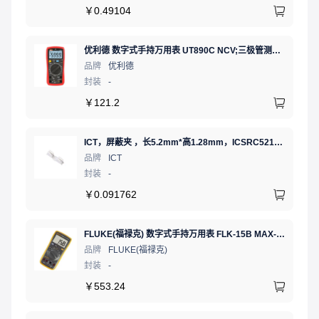
￥
0.49104
优利德 数字式手持万用表 UT890C NCV;三极管测试;二极管测试;火线辨别;真有效值;通断测试
品牌
优利德
封装
-
￥
121.2
ICT，屏蔽夹 ，长5.2mm*高1.28mm，ICSRC52128SFR
品牌
ICT
封装
-
￥
0.091762
FLUKE(福禄克) 数字式手持万用表 FLK-15B MAX-01/CN 二极管测试;通断测试
品牌
FLUKE(福禄克)
封装
-
￥
553.24