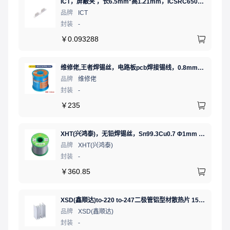
ICT，屏蔽夹 ，长6.5mm*高1.21mm，ICSRC6508SFR
品牌
ICT
封装
-
￥
0.093288
维修佬,王者焊锡丝，电路板pcb焊接锡线，0.8mm800g,1个
品牌
维修佬
封装
-
￥
235
XHT(兴鸿泰)，无铅焊锡丝，Sn99.3Cu0.7 Φ1mm 750G，环保锡线， 免洗焊锡丝/锡线,1卷
品牌
XHT(兴鸿泰)
封装
-
￥
360.85
XSD(鑫顺达)to-220 to-247二极管铝型材散热片 15.5*10.5*21 本色带针大功率电子散热器（可定制）
品牌
XSD(鑫顺达)
封装
-