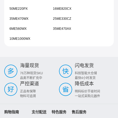
50ME220PX
16ME820CX
35ME470WX
25ME330CZ
6ME560WX
35ME470AX
10ME1000WX
海量现货
闪电发货
76万种现货SKU
科技智能大仓储
品类不断扩充中
最快4小时发货
严控渠道
降低成本
正品有保障
明码标价节省时间
物料可追溯
一站式采购元器件
购物指南
支付配送
特色服务
售后服务