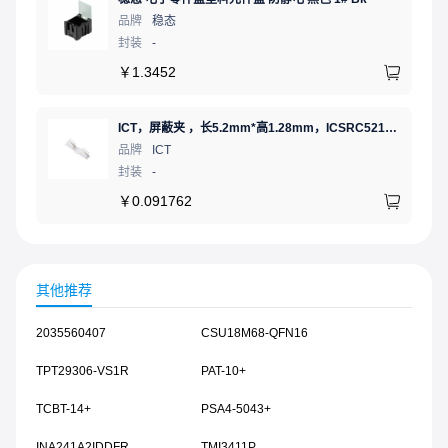
品牌
稳态
封装
-
￥
1.3452
ICT，屏蔽夹 ，长5.2mm*高1.28mm，ICSRC52128SFR
品牌
ICT
封装
-
￥
0.091762
其他推荐
2035560407
CSU18M68-QFN16
TPT29306-VS1R
PAT-10+
TCBT-14+
PSA4-5043+
INA241A2IDDFR
TMI3411P