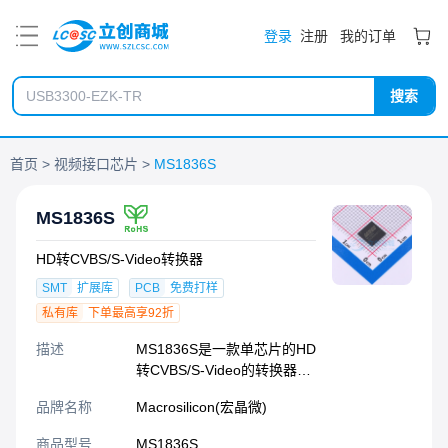
PDF
登录
注册
我的订单
搜索
首页
视频接口芯片
MS1836S
MS1836S
HD转CVBS/S-Video转换器
SMT
扩展库
PCB
免费打样
私有库
下单最高享92折
描述
MS1836S是一款单芯片的HD
转CVBS/S-Video的转换器，
内置MCU和存储器。输入为
品牌名称
Macrosilicon(宏晶微)
HD接收器，输出有
NTSC/PAL的编码器和和
商品型号
MS1836S