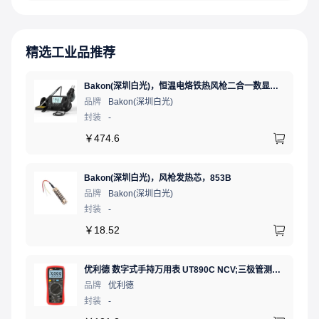
精选工业品推荐
Bakon(深圳白光)，恒温电烙铁热风枪二合一数显可调温大功率无铅拆焊台，BK881（新老款交替发货）
品牌
Bakon(深圳白光)
封装
-
￥
474.6
Bakon(深圳白光)，风枪发热芯，853B
品牌
Bakon(深圳白光)
封装
-
￥
18.52
优利德 数字式手持万用表 UT890C NCV;三极管测试;二极管测试;火线辨别;真有效值;通断测试
品牌
优利德
封装
-