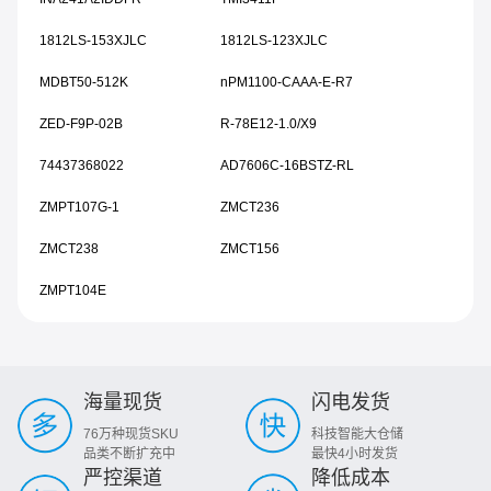
1812LS-153XJLC
1812LS-123XJLC
MDBT50-512K
nPM1100-CAAA-E-R7
ZED-F9P-02B
R-78E12-1.0/X9
74437368022
AD7606C-16BSTZ-RL
ZMPT107G-1
ZMCT236
ZMCT238
ZMCT156
ZMPT104E
海量现货
闪电发货
76万种现货SKU
科技智能大仓储
品类不断扩充中
最快4小时发货
严控渠道
降低成本