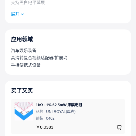
支持黑白电平延展
支持颜色边界提升
展开
支持动态清晰度调节
支持亮度、色度、饱和度和色调调节
支持1/2/4位动态可重定义字符集字符模式
支持一个带Alpha混合的屏幕显示窗口
应用领域
配备3通道数模转换器，支持复合视频输出
汽车娱乐装备
支持复合视频和S端子输出
高清转复合视频适配器/扩展坞
支持格式：NTSC、PAL
手持便携式设备
支持工业级标准索尼/飞利浦数字接口输出
支持压缩的数字杜比和数字影院系统传输
支持音频采样率32K/44.1K/48K/88.2K/96K/176.4K/192K
支持模拟左右立体声输出
买了又买
内置控制器
内置定时器、只读存储器、随机存取存储器、输入输出接口
1kΩ ±1% 62.5mW 厚膜电阻
内置固件并可支持外接微控制器或电可擦可编程只读存储器
品牌
UNI-ROYAL(厚声)
封装
0402
进行客户定制
内置电源启动复位
￥
0.0383
外接27MHz晶振