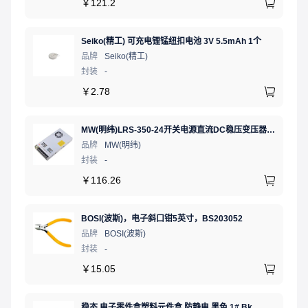
￥
121.2
Seiko(精工) 可充电锂锰纽扣电池 3V 5.5mAh 1个
品牌
Seiko(精工)
封装
-
￥
2.78
MW(明纬)LRS-350-24开关电源直流DC稳压变压器监控24V 14.6A
品牌
MW(明纬)
封装
-
￥
116.26
BOSI(波斯)，电子斜口钳5英寸，BS203052
品牌
BOSI(波斯)
封装
-
￥
15.05
稳态 电子零件盒塑料元件盒 防静电 黑色 1# Bk