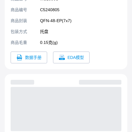
10bit的视频DAC，音频支持
模拟左右立体声输出，内置
商品编号
C5240805
OSD。有视频增强处理，3D
降噪，亮度/色度/饱和度/清晰
商品封装
QFN-48-EP(7x7)​
度调节功能。不需要用户去
包装方式
托盘
配置，帮助用户降低成本，
提高使用的便捷性。
商品毛重
0.15克(g)
数据手册
EDA模型