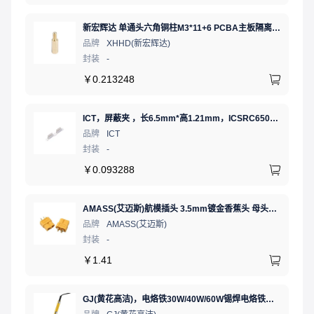
新宏辉达 单通头六角铜柱M3*11+6 PCBA主板隔离螺柱
品牌
XHHD(新宏辉达)
封装
-
￥
0.213248
ICT，屏蔽夹 ，长6.5mm*高1.21mm，ICSRC6508SFR
品牌
ICT
封装
-
￥
0.093288
AMASS(艾迈斯)航模插头 3.5mm镀金香蕉头 母头XT60-F.G.Y
品牌
AMASS(艾迈斯)
封装
-
￥
1.41
GJ(黄花高洁)，电烙铁30W/40W/60W锡焊电烙铁焊接工具电焊笔手机电子维修（内热35W），NO.435(35W)