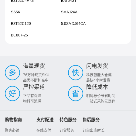
BZT52C4V7S
BAT54ST
SS56
SMAJ24A
BZT52C12S
5.0SMDJ64CA
BC807-25
海量现货
闪电发货
76万种现货SKU
科技智能大仓储
品类不断扩充中
最快4小时发货
严控渠道
降低成本
正品有保障
明码标价节省时间
物料可追溯
一站式采购元器件
购物指南
支付配送
特色服务
售后服务
顾客必读
在线支付
订货服务
订单出库时长