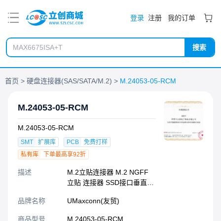
PDF
登录
注册
我的订单
搜索
首页
硬盘连接器(SAS/SATA/M.2)
M.24053-05-RCM
M.24053-05-RCM
M.24053-05-RCM
SMT
扩展库
PCB
免费打样
私有库
下单最高享92折
描述
M.2立贴连接器 M.2 NGFF
立贴 连接器 SSD接口垂直插
拔 镀金15u M Key 立贴180
品牌名称
UMaxconn(友贸)
度插拔
商品型号
M.24053-05-RCM