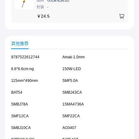
品牌
GJ(黄花高洁)
封装
-
￥
24.5
其他推荐
9787522612744
Amak-1.0mm
6.6*6.6cm-ng
150W-LED
115mm*490mm
SMF5.0A
BAT54
SMBJ43CA
SMBJ78A
1SMA4736A
SMF12CA
SMF22CA
SMBJ10CA
AO3407