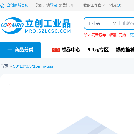
PDF
立创商城首页
您好，请
登录
免费注册
我的工作台
消息(
0
)
工业品
领25元新客券
特惠1元购
艾
商品分类
领券中心
9.9元专区
爆款推
首页
90*10*0.3*15mm-gss