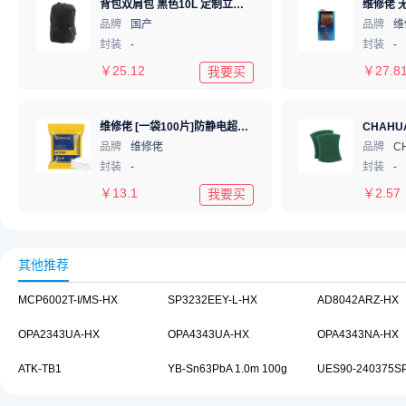
背包双肩包 黑色10L 定制立创logo Black
品牌
国产
品牌
维
封装
-
封装
-
￥
25.12
￥
27.8
我要买
维修佬 [一袋100片]防静电超纤细无尘布 工业作业试擦布擦拭手机屏幕镜头除尘布 4寸10*10cm
品牌
维修佬
品牌
C
封装
-
封装
-
￥
13.1
￥
2.57
我要买
其他推荐
MCP6002T-I/MS-HX
SP3232EEY-L-HX
AD8042ARZ-HX
OPA2343UA-HX
OPA4343UA-HX
OPA4343NA-HX
ATK-TB1
YB-Sn63PbA 1.0m 100g
UES90-240375S