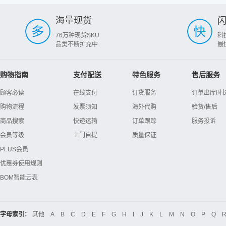
海量现货
76万种现货SKU
科
品类不断扩充中
最
购物指南
支付配送
特色服务
售后服务
顾客必读
在线支付
订货服务
订单出库时
购物流程
发票须知
海外代购
验货/售后
商品搜索
快递运输
订单跟踪
服务投诉
会员等级
上门自提
质量保证
PLUS会员
优惠券使用规则
BOM智能云表
字母索引：
其他
A
B
C
D
E
F
G
H
I
J
K
L
M
N
O
P
Q