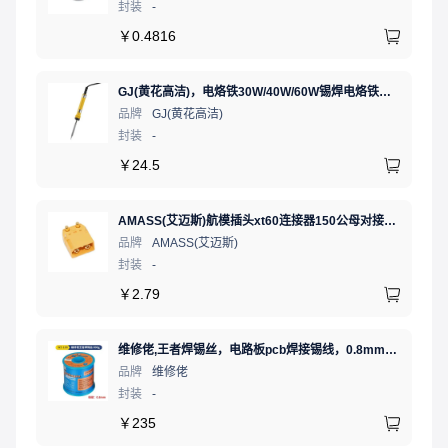
封装
-
￥
0.4816
GJ(黄花高洁)，电烙铁30W/40W/60W锡焊电烙铁焊接工具电焊笔手机电子维修（内热35W），NO.435(35W)
品牌
GJ(黄花高洁)
封装
-
￥
24.5
AMASS(艾迈斯)航模插头xt60连接器150公母对接pw锂电池公头 接PCB板卧式 黄色 公头XT60PW-M.G.Y
品牌
AMASS(艾迈斯)
封装
-
￥
2.79
维修佬,王者焊锡丝，电路板pcb焊接锡线，0.8mm800g,1个
品牌
维修佬
封装
-
￥
235