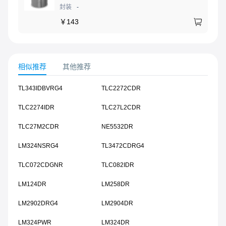
封装
-
￥
143
相似推荐
其他推荐
TL343IDBVRG4
TLC2272CDR
TLC2274IDR
TLC27L2CDR
TLC27M2CDR
NE5532DR
LM324NSRG4
TL3472CDRG4
TLC072CDGNR
TLC082IDR
LM124DR
LM258DR
LM2902DRG4
LM2904DR
LM324PWR
LM324DR