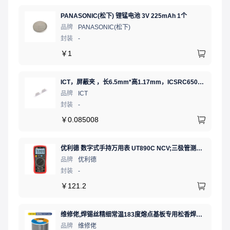
PANASONIC(松下) 锂锰电池 3V 225mAh 1个
品牌
PANASONIC(松下)
封装
-
￥
1
ICT，屏蔽夹 ，长6.5mm*高1.17mm，ICSRC6508-015SFR
品牌
ICT
封装
-
￥
0.085008
优利德 数字式手持万用表 UT890C NCV;三极管测试;二极管测试;火线辨别;真有效值;通断测试
品牌
优利德
封装
-
￥
121.2
维修佬,焊锡丝精细常温183度熔点基板专用松香焊接锡线,500g0.8mm,1卷
品牌
维修佬