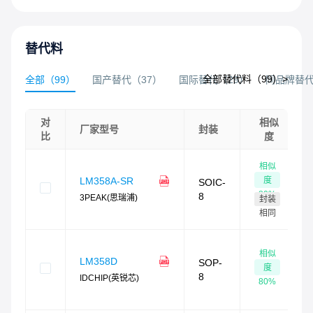
替代料
全部替代料（
99
）>
全部
（
99
）
国产替代
（
37
）
国际替代
（
29
）
同品牌替
对
相似
厂家型号
封装
比
度
相似
度
LM358A-SR
SOIC-
80
%
8
3PEAK(思瑞浦)
封装
相同
相似
LM358D
SOP-
度
8
IDCHIP(英锐芯)
80
%