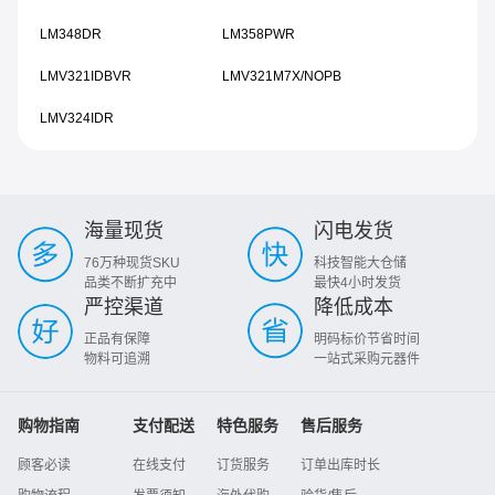
LM348DR
LM358PWR
LMV321IDBVR
LMV321M7X/NOPB
LMV324IDR
海量现货
闪电发货
76万种现货SKU
科技智能大仓储
品类不断扩充中
最快4小时发货
严控渠道
降低成本
正品有保障
明码标价节省时间
物料可追溯
一站式采购元器件
购物指南
支付配送
特色服务
售后服务
顾客必读
在线支付
订货服务
订单出库时长