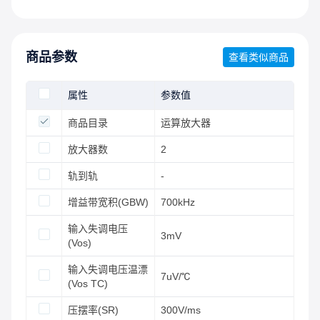
商品参数
查看类似商品
属性
参数值
商品目录
运算放大器
放大器数
2
轨到轨
-
增益带宽积(GBW)
700kHz
输入失调电压
3mV
(Vos)
输入失调电压温漂
7uV/℃
(Vos TC)
压摆率(SR)
300V/ms