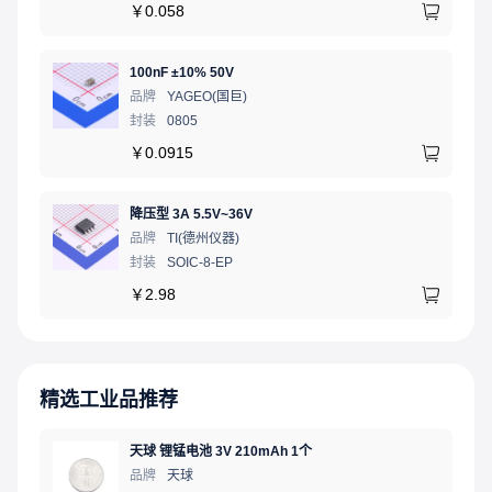
￥
0.058
100nF ±10% 50V
品牌
YAGEO(国巨)
封装
0805
￥
0.0915
降压型 3A 5.5V~36V
品牌
TI(德州仪器)
封装
SOIC-8-EP
￥
2.98
精选工业品推荐
天球 锂锰电池 3V 210mAh 1个
品牌
天球