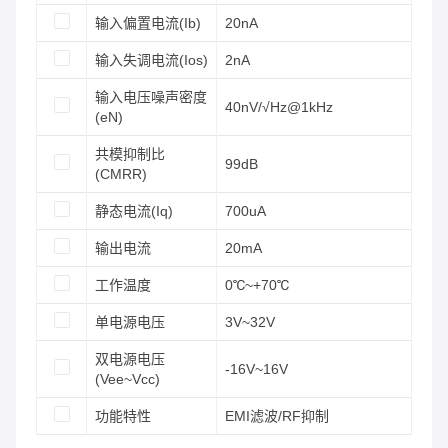
输入偏置电流(Ib)
20nA
输入失调电流(Ios)
2nA
输入电压噪声密度
40nV/√Hz@1kHz
(eN)
共模抑制比
99dB
(CMRR)
静态电流(Iq)
700uA
输出电流
20mA
工作温度
0℃~+70℃
单电源电压
3V~32V
双电源电压
-16V~16V
(Vee~Vcc)
功能特性
EMI滤波/RF抑制