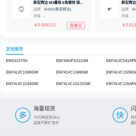
新宏辉达 M3螺母 6角镀锌 袋装 hexagon nut M3
品牌
XHHD(新宏辉达)
品牌
X
封装
-
封装
-
￥
0.009212
￥
0.01
我要买
其他推荐
EMS3157GV
EM74AUP1G11GM
EM74LVC541AP
EM74LVC1G86GW
EM74LVC1G86GM
EM74LVC1G58G
EM74LVC1G16GW
EM74LVC1G132GW
EM74LVC126AP
海量现货
76万种现货SKU
科
品类不断扩充中
最