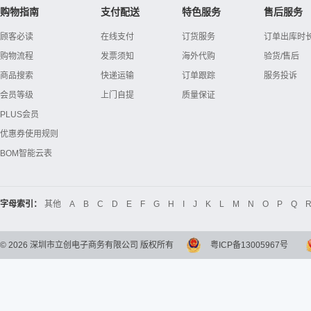
购物指南
支付配送
特色服务
售后服务
顾客必读
在线支付
订货服务
订单出库时
购物流程
发票须知
海外代购
验货/售后
商品搜索
快递运输
订单跟踪
服务投诉
会员等级
上门自提
质量保证
PLUS会员
优惠券使用规则
BOM智能云表
字母索引：
其他
A
B
C
D
E
F
G
H
I
J
K
L
M
N
O
P
Q
©
2026
深圳市立创电子商务有限公司 版权所有
粤ICP备13005967号