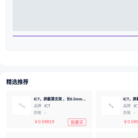
精选推荐
ICT，屏蔽罩支架 ，长6.5mm*高1.22mm，ICSRC6508-030SFR
品牌
ICT
品牌
IC
封装
-
封装
-
￥
0.09819
￥
0.09
我要买