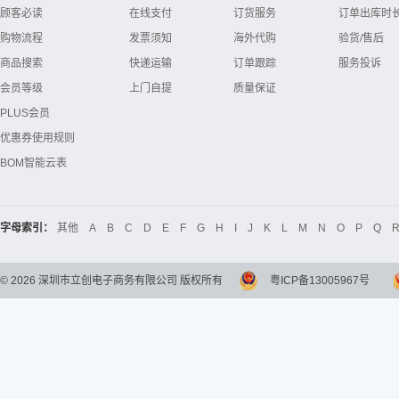
顾客必读
在线支付
订货服务
订单出库时
购物流程
发票须知
海外代购
验货/售后
商品搜索
快递运输
订单跟踪
服务投诉
会员等级
上门自提
质量保证
PLUS会员
优惠券使用规则
BOM智能云表
字母索引：
其他
A
B
C
D
E
F
G
H
I
J
K
L
M
N
O
P
Q
©
2026
深圳市立创电子商务有限公司 版权所有
粤ICP备13005967号