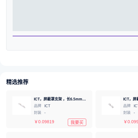
精选推荐
ICT，屏蔽罩支架 ，长6.5mm*高1.22mm，ICSRC6508-030SFR
品牌
ICT
品牌
IC
封装
-
封装
-
￥
0.09819
￥
0.09
我要买