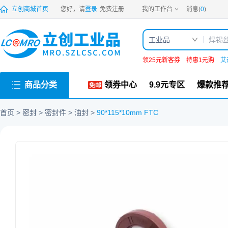
PDF
立创商城首页
您好，请
登录
免费注册
我的工作台
消息(
0
)
工业品
领25元新客券
特惠1元购
艾
商品分类
领券中心
9.9元专区
爆款推
首页
密封
密封件
油封
90*115*10mm FTC