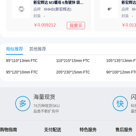
新宏辉达 M3螺母 6角镀锌 袋装 hexagon nut M3
品牌
XHHD(新宏辉达)
品牌
X
封装
-
封装
-
￥
0.009212
￥
0.01
我要买
相似推荐
其他推荐
85*110*13mm FTC
110*215*15mm FTC
105*135*13mm F
95*120*10mm FTC
205*230*15mm FTC
90*100*12mm FT
海量现货
76万种现货SKU
科
品类不断扩充中
最
购物指南
支付配送
特色服务
售后服务