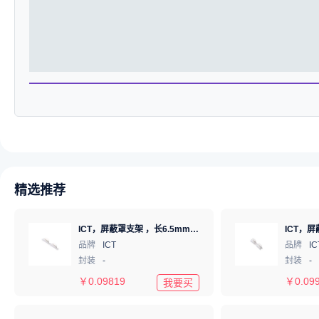
精选推荐
ICT，屏蔽罩支架 ，长6.5mm*高1.22mm，ICSRC6508-030SFR
品牌
ICT
品牌
IC
封装
-
封装
-
￥
0.09819
￥
0.09
我要买