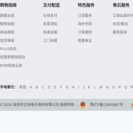
购物指南
支付配送
特色服务
售后服务
顾客必读
在线支付
订货服务
订单出库时
购物流程
发票须知
海外代购
验货/售后
商品搜索
快递运输
订单跟踪
服务投诉
会员等级
上门自提
质量保证
PLUS会员
优惠券使用规则
BOM智能云表
字母索引：
其他
A
B
C
D
E
F
G
H
I
J
K
L
M
N
O
P
Q
©
2026
深圳市立创电子商务有限公司 版权所有
粤ICP备13005967号