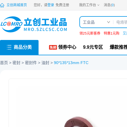
PDF
立创商城首页
您好，请
登录
免费注册
我的工作台
消息(
0
)
工业品
领25元新客券
特惠1元购
艾
商品分类
领券中心
9.9元专区
爆款推
首页
密封
密封件
油封
90*135*13mm FTC