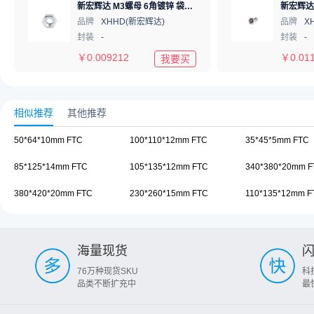
新宏辉达 M3螺母 6角镀锌 袋装 hexagon nut M3
品牌
XHHD(新宏辉达)
品牌
X
封装
-
封装
-
￥
0.009212
￥
0.01
我要买
相似推荐
其他推荐
50*64*10mm FTC
100*110*12mm FTC
35*45*5mm FTC
85*125*14mm FTC
105*135*12mm FTC
340*380*20mm F
380*420*20mm FTC
230*260*15mm FTC
110*135*12mm F
海量现货
76万种现货SKU
科
品类不断扩充中
最