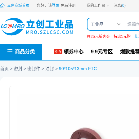
PDF
立创商城首页
您好，请
登录
免费注册
我的工作台
消息(
0
)
工业品
领25元新客券
特惠1元购
艾
商品分类
领券中心
9.9元专区
爆款推
首页
密封
密封件
油封
90*105*13mm FTC