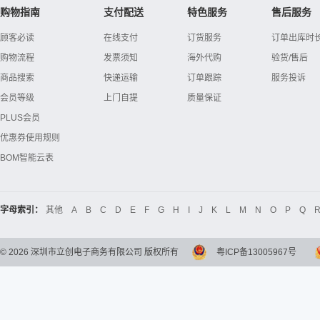
购物指南
支付配送
特色服务
售后服务
顾客必读
在线支付
订货服务
订单出库时
购物流程
发票须知
海外代购
验货/售后
商品搜索
快递运输
订单跟踪
服务投诉
会员等级
上门自提
质量保证
PLUS会员
优惠券使用规则
BOM智能云表
字母索引：
其他
A
B
C
D
E
F
G
H
I
J
K
L
M
N
O
P
Q
©
2026
深圳市立创电子商务有限公司 版权所有
粤ICP备13005967号