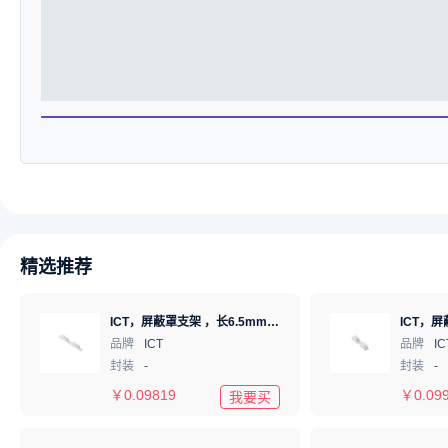
精选推荐
ICT，屏蔽罩支架 ，长6.5mm*高1.22mm，ICSRC6508-030SFR
品牌
ICT
品牌
IC
封装
-
封装
-
￥
0.09819
￥
0.09
我要买