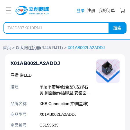
PDF
登录
注册
我的订单
搜索
首页
以太网连接器(RJ45 RJ11)
X01AB002LA2ADDJ
X01AB002LA2ADDJ
弯插 带LED
描述
单层不带屏蔽(全塑),左绿右
黄,侧面操作插脚型,安装面高
度13.10mm,L=20.65mm
品牌名称
XKB Connection(中国星坤)
商品型号
X01AB002LA2ADDJ
商品编号
C5159639