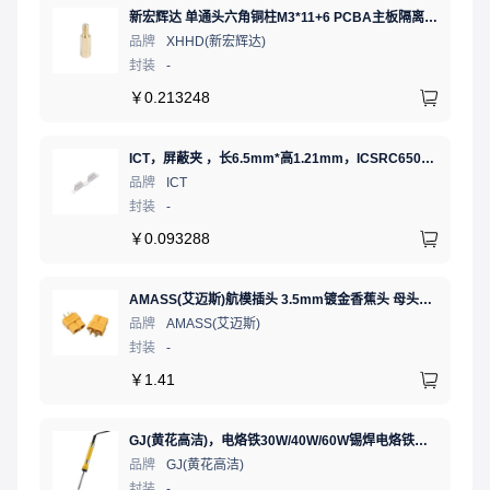
新宏辉达 单通头六角铜柱M3*11+6 PCBA主板隔离螺柱
品牌
XHHD(新宏辉达)
封装
-
￥
0.213248
ICT，屏蔽夹 ，长6.5mm*高1.21mm，ICSRC6508SFR
品牌
ICT
封装
-
￥
0.093288
AMASS(艾迈斯)航模插头 3.5mm镀金香蕉头 母头XT60-F.G.Y
品牌
AMASS(艾迈斯)
封装
-
￥
1.41
GJ(黄花高洁)，电烙铁30W/40W/60W锡焊电烙铁焊接工具电焊笔手机电子维修（内热35W），NO.435(35W)
品牌
GJ(黄花高洁)
封装
-