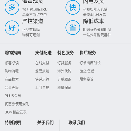
海量现货
闪电发货
76万种现货SKU
科技智能大仓储
品类不断扩充中
最快4小时发货
严控渠道
降低成本
正品有保障
明码标价节省时间
物料可追溯
一站式采购元器件
购物指南
支付配送
特色服务
售后服务
顾客必读
在线支付
订货服务
订单出库时长
购物流程
发票须知
海外代购
验货/售后
商品搜索
快递运输
订单跟踪
服务投诉
会员等级
上门自提
质量保证
PLUS会员
优惠券使用规则
BOM智能云表
特别说明
关于我们
联系我们