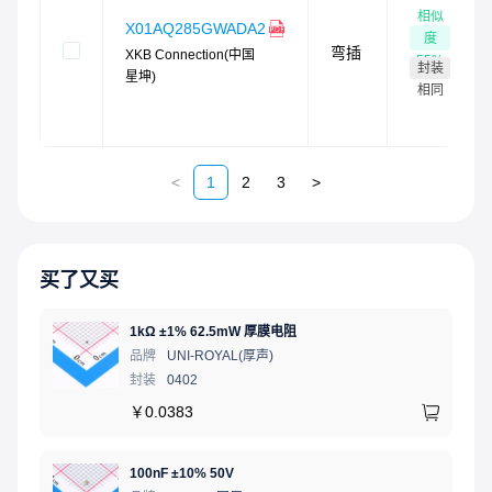
相似
X01AQ285GWADA2
度
弯插
XKB Connection(中国
55
%
封装
星坤)
相同
<
1
2
3
>
买了又买
1kΩ ±1% 62.5mW 厚膜电阻
品牌
UNI-ROYAL(厚声)
封装
0402
￥
0.0383
100nF ±10% 50V