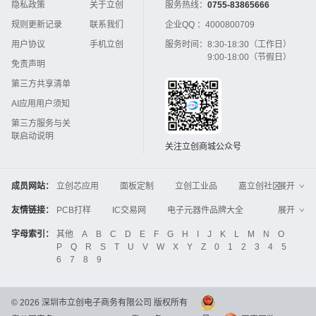
隐私政策
关于立创
服务热线：
0755-83865666
规则更新记录
联系我们
企业QQ ：
4000800709
用户协议
手机立创
服务时间：
8:30-18:30（工作日）
9:00-18:00（节假日）
免责声明
第三方共享清单
AI应用用户须知
第三方服务与关
联启动说明
关注立创商城公众号
成员网站：
立创芯应用
面板定制
立创工业品
嘉立创社区
展开
3D打印
嘉立创FPC
嘉立创PCB
嘉立创FA
友情链接：
PCB打样
IC交易网
电子元器件品牌大全
展开
立创电子设计大赛
立创开源硬件
中国IC网
智能电网
机电设备
电子工程网
字母索引：
其他
A
B
C
D
E
F
G
H
I
J
K
L
M
N
O
Global Website LCSC
ZXHPCB
P
Q
R
S
T
U
V
W
X
Y
Z
0
1
2
3
4
5
晶振
电子技术应用
21icsearch
电子展
6
7
8
9
液晶屏交易中心
中国包装网
电子元器件查询
工业品采购
IC电子网
锂电池
集成灶
©
2026
深圳市立创电子商务有限公司 版权所有
中国机床商务网
DFRobot开源硬件商城