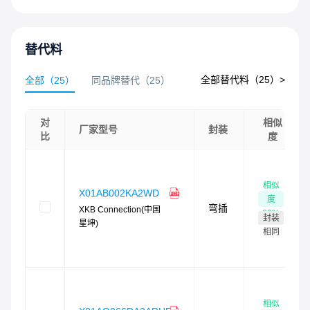
替代料
全部替代料（
25
）>
全部
（
25
）
同品牌替代
（
25
）
对
相似
厂家型号
封装
比
度
相似
X01AB002KA2WD
度
弯插
XKB Connection(中国
63
%
封装
星坤)
相同
相似