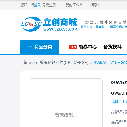
PDF
您好，请
登录
免费注册
我的工作台
消息(
0
)
商品分类
领券中心
备货找料
首页
可编程逻辑器件(CPLD/FPGA)
GW5AT-LV15MG13
GW5A
GW5AT-
SMT
扩
品牌名称
暂未绘制...
商品型号