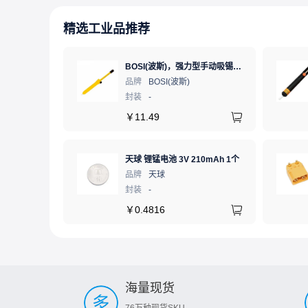
精选工业品推荐
BOSI(波斯)，强力型手动吸锡器，BS530845
品牌
BOSI(波斯)
封装
-
￥
11.49
天球 锂锰电池 3V 210mAh 1个
品牌
天球
封装
-
￥
0.4816
海量现货
76万种现货SKU