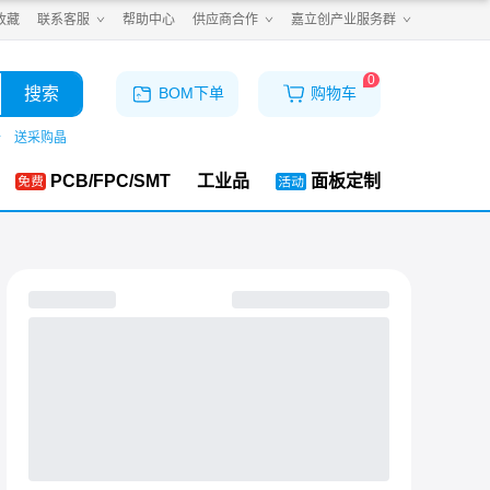
收藏
联系客服
帮助中心
供应商合作
嘉立创产业服务群
0
搜索
BOM下单
购物车
仓
送采购晶
PCB/FPC/SMT
工业品
面板定制