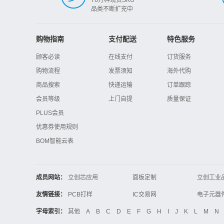
品类不断扩充中
购物指南
支付配送
特色服务
顾客必读
在线支付
订货服务
购物流程
发票须知
海外代购
商品搜索
快递运输
订单跟踪
会员等级
上门自提
质量保证
PLUS会员
优惠券使用规则
BOM智能云表
成员网站：
立创芯应用
面板定制
立创工业
立创电子设计大赛
立创开源硬件
友情链接：
PCB打样
IC交易网
电子技术应用
21icsearch
电子展
字母索引：
其他
A
B
C
D
E
F
G
H
I
J
K
L
M
N
锂电池
集成灶
中国机床