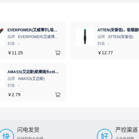
EVERPOWER(艾威博尔),吸锡器,203202
品牌
EVERPOWER(艾威博尔)
品牌
ATTEN(安泰信)
封装
-
封装
-
￥
11.25
￥
12.77
AMASS(艾迈斯)航模插头xt60连接器150公母对接pw锂电池公头 接PCB板卧式 黄色 公头XT60PW-M.G.Y
品牌
AMASS(艾迈斯)
封装
-
￥
2.79
闪电发货
严控渠道
科技智能大仓储
正品有保障