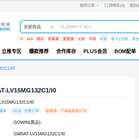
我的订单
购物车(
0
)
我的
嘉立创PCB
嘉立创FPC
嘉立创SMT
嘉立创FA
全部商品
嘉立创EDA
嘉立创社区
TI
ADI
国巨
安森美
爱普微
火炬
华邦
折扣
新人1分购
清
机电工坊
立推专区
爆款推荐
合作库存
PLUS会员
BOM配单
2C1/I0
T-LV15MG132C1/I0
LV15MG132C1/I0
展库
PCB
免费打样
私有库
下单最高享92折
GOWIN(高云)
GW5AT-LV15MG132C1/I0