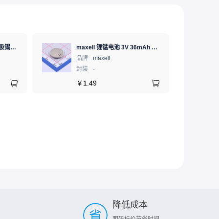
ATTEN(安泰信)，吸锡器吸锡枪锡渣吸取器清除废锡残渣 AT-E210D黑色防滑
maxell 锂锰电池 3V 36mAh 1个
品牌
maxell
封装
-
￥
1.49
降低成本
明码标价节省时间