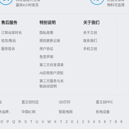
最快4小时发货
物料可追溯
售后服务
特别说明
关于我们
订单出库时长
隐私政策
关于立创
验货/售后
规则更新记录
联系我们
服务投诉
用户协议
手机立创
免责声明
第三方共享清单
AI应用用户须知
第三方服务与关
联启动说明
品
嘉立创社区
3D打印
嘉立创FPC
Global Website LCSC
ZXHPCB
电子元器件品牌大全
中国IC网
智能电网
机电设备
液晶屏交易中心
中国包装网
电子元器件查询
O
P
Q
R
S
T
U
V
W
X
Y
Z
0
1
2
3
4
5
6
7
8
9
商务网
DFRobot开源硬件商城
分析测试百科网
开步睿思