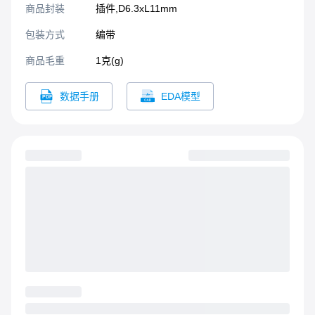
商品封装
插件,D6.3xL11mm​
包装方式
编带
商品毛重
1克(g)
数据手册
EDA模型