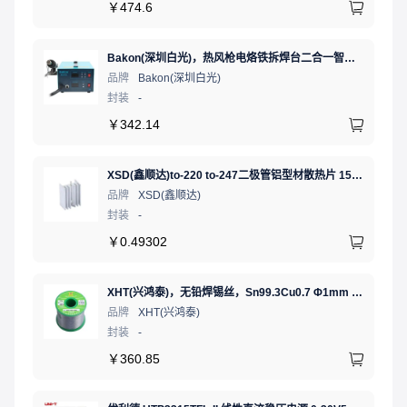
￥
474.6
Bakon(深圳白光)，热风枪电烙铁拆焊台二合一智能双数显可调恒温焊接台，BK701D
品牌
Bakon(深圳白光)
封装
-
￥
342.14
XSD(鑫顺达)to-220 to-247二极管铝型材散热片 15.5*10.5*21 本色带针大功率电子散热器（可定制）
品牌
XSD(鑫顺达)
封装
-
￥
0.49302
XHT(兴鸿泰)，无铅焊锡丝，Sn99.3Cu0.7 Φ1mm 750G，环保锡线， 免洗焊锡丝/锡线,1卷
品牌
XHT(兴鸿泰)
封装
-
￥
360.85