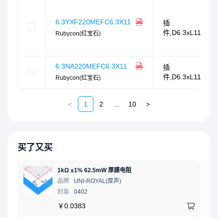
6.3YXF220MEFC6.3X11
插
件,D6.3xL11mm
Rubycon(红宝石)
6.3NA220MEFC6.3X11
插
件,D6.3xL11mm
Rubycon(红宝石)
<
1
2
...
10
>
买了又买
1kΩ ±1% 62.5mW 厚膜电阻
品牌
UNI-ROYAL(厚声)
封装
0402
￥
0.0383