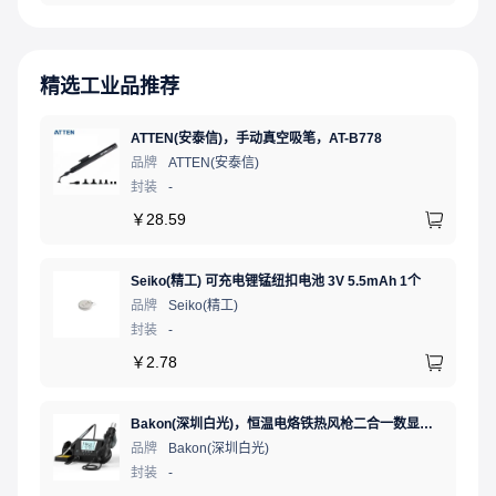
精选工业品推荐
ATTEN(安泰信)，手动真空吸笔，AT-B778
品牌
ATTEN(安泰信)
封装
-
￥
28.59
Seiko(精工) 可充电锂锰纽扣电池 3V 5.5mAh 1个
品牌
Seiko(精工)
封装
-
￥
2.78
Bakon(深圳白光)，恒温电烙铁热风枪二合一数显可调温大功率无铅拆焊台，BK881（新老款交替发货）
品牌
Bakon(深圳白光)
封装
-