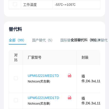
工作温度
-55℃~+105℃
替代料
全部替代料（
99
）>
全部
（
99
）
国产替代
（
5
）
国际替代
（
68
）
同品牌替代
对
厂家型号
封装
比
UPM0J221MED1TD
插
件,D6.3xL11mm
Nichicon(尼吉康)
UPW0J221MED1TD
插
件,D6.3xL11mm
Nichicon(尼吉康)