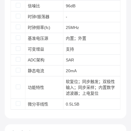
信噪比
96dB
时钟/振荡器
-
时钟频率(fc)
25MHz
基准电压源
内置；外置
可变增益
支持
ADC架构
SAR
静态电流
20mA
软复位；同步触发；双极性
功能特性
输入；同步采样；内置数字
滤波器；上电复位
微分非线性
0.5LSB