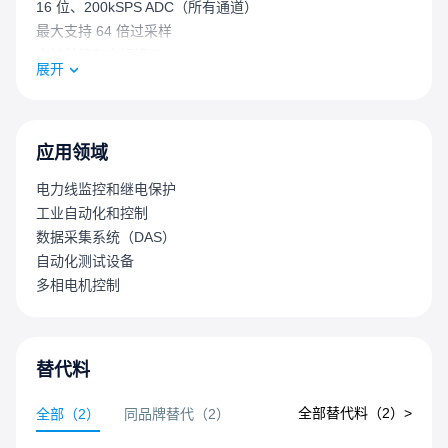
16 位、200kSPS ADC（所有通道）
最大支持 64 倍过采样
支持并行和串行接口
展开
工作温度：-40℃~+85℃
封装：LQFP 塑封
应用领域
电力线监控和继电保护
工业自动化和控制
数据采集系统（DAS）
自动化测试设备
多相电机控制
替代料
全部替代料（
2
）>
全部
（
2
）
同品牌替代
（
2
）