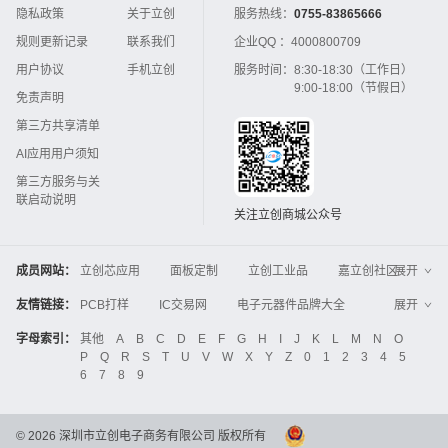
隐私政策
关于立创
服务热线：
0755-83865666
规则更新记录
联系我们
企业QQ ：
4000800709
用户协议
手机立创
服务时间：
8:30-18:30（工作日）
9:00-18:00（节假日）
免责声明
第三方共享清单
AI应用用户须知
第三方服务与关
联启动说明
关注立创商城公众号
成员网站：
立创芯应用
面板定制
立创工业品
嘉立创社区
展开
3D打印
嘉立创FPC
嘉立创PCB
嘉立创FA
友情链接：
PCB打样
IC交易网
电子元器件品牌大全
展开
立创电子设计大赛
立创开源硬件
中国IC网
智能电网
机电设备
电子工程网
字母索引：
其他
A
B
C
D
E
F
G
H
I
J
K
L
M
N
O
Global Website LCSC
ZXHPCB
P
Q
R
S
T
U
V
W
X
Y
Z
0
1
2
3
4
5
晶振
电子技术应用
21icsearch
电子展
6
7
8
9
液晶屏交易中心
中国包装网
电子元器件查询
工业品采购
IC电子网
锂电池
集成灶
©
2026
深圳市立创电子商务有限公司 版权所有
中国机床商务网
DFRobot开源硬件商城