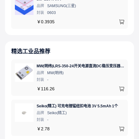
品牌
SAMSUNG(三星)
封装
0603
￥
0.3935
精选工业品推荐
MW(明纬)LRS-350-24开关电源直流DC稳压变压器监控24V 14.6A
品牌
MW(明纬)
封装
-
￥
116.26
Seiko(精工) 可充电锂锰纽扣电池 3V 5.5mAh 1个
品牌
Seiko(精工)
封装
-
￥
2.78