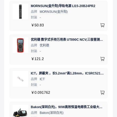
MORNSUN(金升阳)导轨电源 LI15-20B24PR2
品牌
MORNSUN(金升阳)
封装
-
￥
50.83
优利德 数字式手持万用表 UT890C NCV;三极管测试;二极管测试;火线辨别;真有效值;通断测试
品牌
优利德
封装
-
￥
121.2
ICT，屏蔽夹 ，长5.2mm*高1.28mm，ICSRC52128SFR
品牌
ICT
封装
-
￥
0.091762
Bakon(深圳白光)，90W高效恒温电烙铁工业级大功率数显可调温无铅智能电烙铁，BK90（新老款交替发货）
品牌
Bakon(深圳白光)