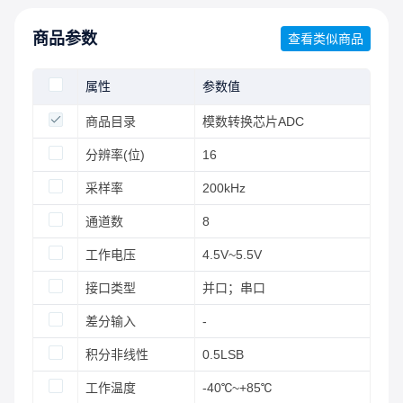
商品参数
查看类似商品
属性
参数值
商品目录
模数转换芯片ADC
分辨率(位)
16
采样率
200kHz
通道数
8
工作电压
4.5V~5.5V
接口类型
并口；串口
差分输入
-
积分非线性
0.5LSB
工作温度
-40℃~+85℃