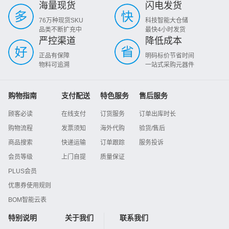
海量现货
闪电发货
76万种现货SKU
科技智能大仓储
品类不断扩充中
最快4小时发货
严控渠道
降低成本
正品有保障
明码标价节省时间
物料可追溯
一站式采购元器件
购物指南
支付配送
特色服务
售后服务
顾客必读
在线支付
订货服务
订单出库时长
购物流程
发票须知
海外代购
验货/售后
商品搜索
快递运输
订单跟踪
服务投诉
会员等级
上门自提
质量保证
PLUS会员
优惠券使用规则
BOM智能云表
特别说明
关于我们
联系我们