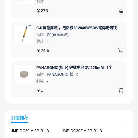
封装
-
￥
273
GJ(黄花高洁)，电烙铁30W/40W/60W锡焊电烙铁焊接工具电焊笔手机电子维修（内热35W），NO.435(35W)
品牌
GJ(黄花高洁)
封装
-
￥
24.5
PANASONIC(松下) 锂锰电池 3V 225mAh 1个
品牌
PANASONIC(松下)
封装
-
￥
1
其他推荐
JME-DC30-A-3P-R1-B
JME-DC30F-A-3P-R1-B