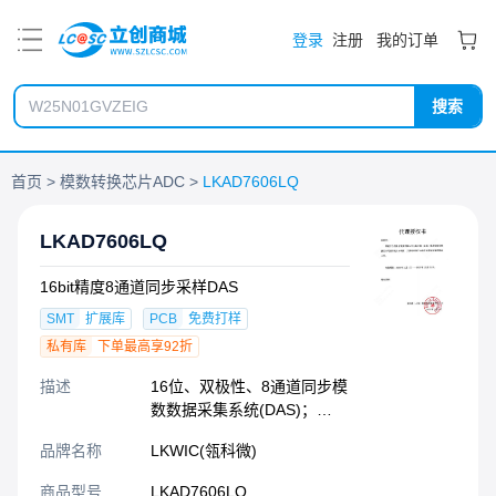
PDF
登录
注册
我的订单
搜索
首页
模数转换芯片ADC
LKAD7606LQ
LKAD7606LQ
16bit精度8通道同步采样DAS
SMT
扩展库
PCB
免费打样
私有库
下单最高享92折
描述
16位、双极性、8通道同步模
数数据采集系统(DAS)；
200KSPS；工作电压5V；产
品牌名称
LKWIC(瓴科微)
品在设计上参考了AD7606、
ADS8588S
商品型号
LKAD7606LQ