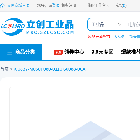
PDF
立创商城首页
您好，请
登录
免费注册
我的工作台
消息(
0
)
工业品
领25元新客券
艾迈斯
斯泰
商品分类
领券中心
9.9元专区
爆款推
首页
X.0837-M050P080-0110 60088-06A