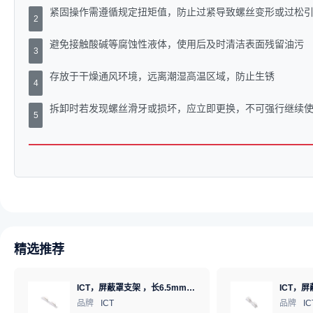
紧固操作需遵循规定扭矩值，防止过紧导致螺丝变形或过松
2
避免接触酸碱等腐蚀性液体，使用后及时清洁表面残留油污
3
存放于干燥通风环境，远离潮湿高温区域，防止生锈
4
拆卸时若发现螺丝滑牙或损坏，应立即更换，不可强行继续
5
精选推荐
ICT，屏蔽罩支架 ，长6.5mm*高1.22mm，ICSRC6508-030SFR
品牌
ICT
品牌
IC