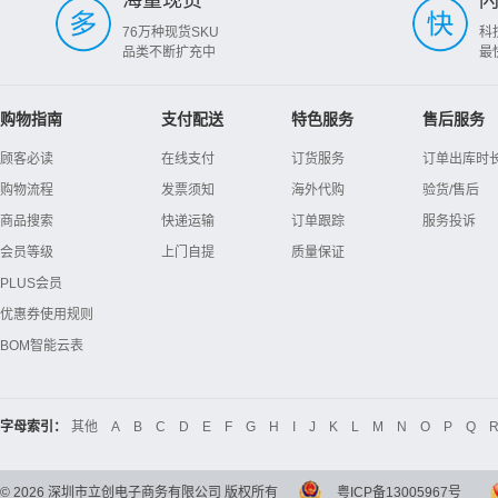
海量现货
76万种现货SKU
科
品类不断扩充中
最
购物指南
支付配送
特色服务
售后服务
顾客必读
在线支付
订货服务
订单出库时
购物流程
发票须知
海外代购
验货/售后
商品搜索
快递运输
订单跟踪
服务投诉
会员等级
上门自提
质量保证
PLUS会员
优惠券使用规则
BOM智能云表
字母索引：
其他
A
B
C
D
E
F
G
H
I
J
K
L
M
N
O
P
Q
©
2026
深圳市立创电子商务有限公司 版权所有
粤ICP备13005967号