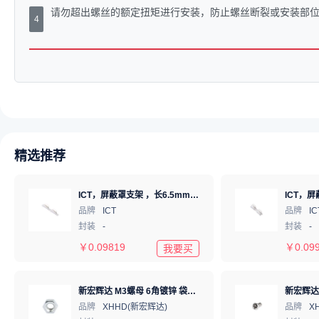
请勿超出螺丝的额定扭矩进行安装，防止螺丝断裂或安装部
4
精选推荐
ICT，屏蔽罩支架 ，长6.5mm*高1.22mm，ICSRC6508-030SFR
品牌
ICT
品牌
IC
封装
-
封装
-
￥
0.09819
￥
0.09
我要买
新宏辉达 M3螺母 6角镀锌 袋装 hexagon nut M3
品牌
XHHD(新宏辉达)
品牌
X