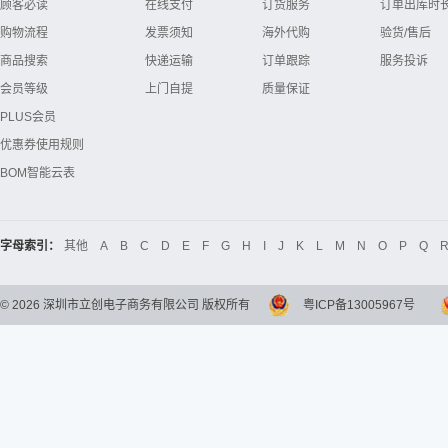
顾客必读
在线支付
订货服务
订单出库时
购物流程
发票须知
海外代购
验货/售后
商品搜索
快递运输
订单跟踪
服务投诉
会员等级
上门自提
质量保证
PLUS会员
优惠券使用规则
BOM智能云表
字母索引：
其他
A
B
C
D
E
F
G
H
I
J
K
L
M
N
O
P
Q
©
2026
深圳市立创电子商务有限公司 版权所有
粤ICP备13005967号