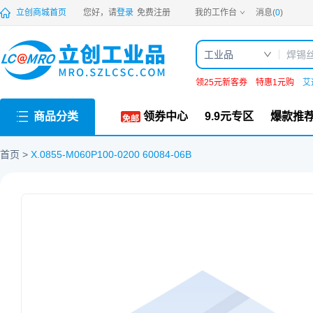
PDF
立创商城首页
您好，请
登录
免费注册
我的工作台
消息(
0
)
工业品
领25元新客券
特惠1元购
艾
商品分类
领券中心
9.9元专区
爆款推
首页
X.0855-M060P100-0200 60084-06B