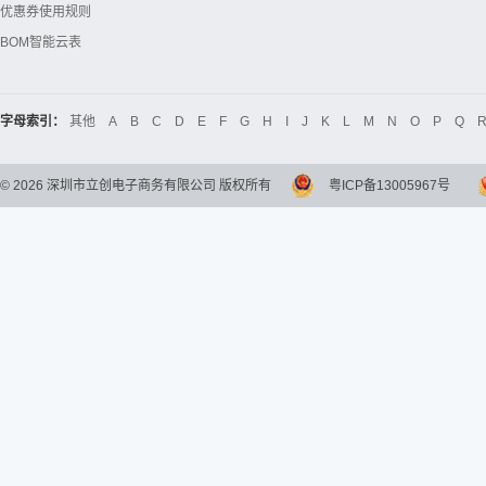
优惠券使用规则
BOM智能云表
字母索引：
其他
A
B
C
D
E
F
G
H
I
J
K
L
M
N
O
P
Q
©
2026
深圳市立创电子商务有限公司 版权所有
粤ICP备13005967号