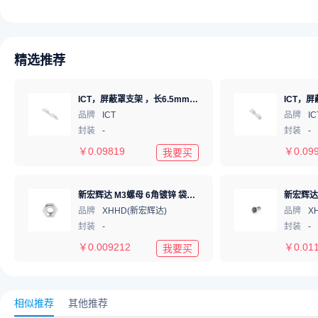
精选推荐
ICT，屏蔽罩支架 ，长6.5mm*高1.22mm，ICSRC6508-030SFR
品牌
ICT
品牌
IC
封装
-
封装
-
￥
0.09819
￥
0.09
我要买
新宏辉达 M3螺母 6角镀锌 袋装 hexagon nut M3
品牌
XHHD(新宏辉达)
品牌
X
封装
-
封装
-
￥
0.009212
￥
0.01
我要买
相似推荐
其他推荐