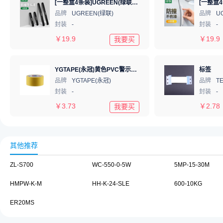
[一整盒4条装]UGREEN(绿联)汽车车门防撞条 前后门防刮蹭防擦条车身装饰条 功能小件车外饰汽车保护贴胶条简约3M胶 曜岩黑 80874
品牌
UGREEN(绿联)
品牌
U
封装
-
封装
-
￥
19.9
￥
19.9
我要买
YGTAPE(永冠)黄色PVC警示胶带48mmx16m
标签
品牌
YGTAPE(永冠)
品牌
封装
-
封装
-
￥
3.73
￥
2.78
我要买
其他推荐
ZL-S700
WC-550-0-5W
5MP-15-30M
HMPW-K-M
HH-K-24-SLE
600-10KG
ER20MS