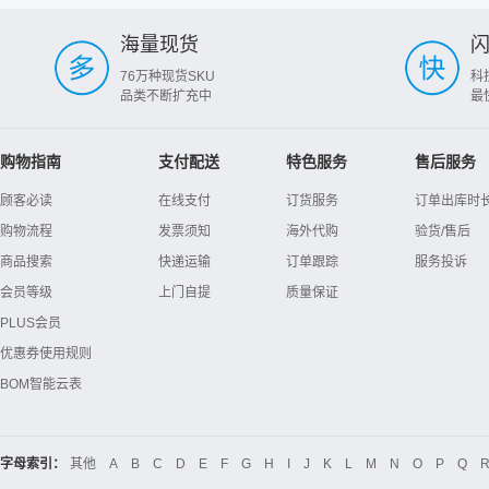
海量现货
76万种现货SKU
科
品类不断扩充中
最
购物指南
支付配送
特色服务
售后服务
顾客必读
在线支付
订货服务
订单出库时
购物流程
发票须知
海外代购
验货/售后
商品搜索
快递运输
订单跟踪
服务投诉
会员等级
上门自提
质量保证
PLUS会员
优惠券使用规则
BOM智能云表
字母索引：
其他
A
B
C
D
E
F
G
H
I
J
K
L
M
N
O
P
Q