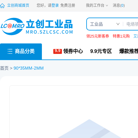
PDF
立创商城首页
您好，请
登录
免费注册
我的工作台
消息(
0
)
工业品
领25元新客券
特惠1元购
艾
商品分类
领券中心
9.9元专区
爆款推
首页
90*35MM-2MM