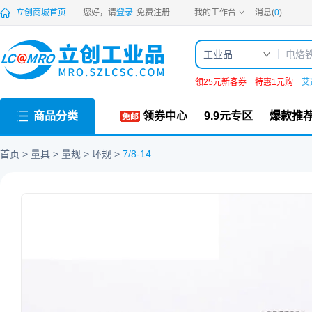
PDF
立创商城首页
您好，请
登录
免费注册
我的工作台
消息(
0
)
工业品
领25元新客券
特惠1元购
艾
商品分类
领券中心
9.9元专区
爆款推
首页
量具
量规
环规
7/8-14