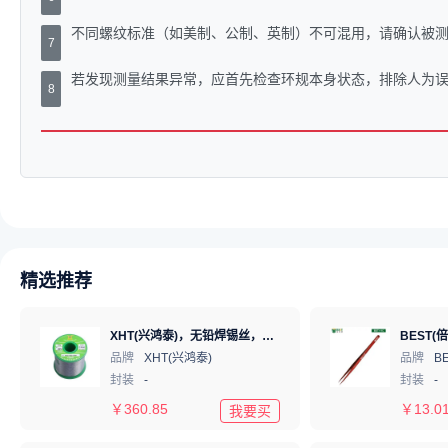
不同螺纹标准（如美制、公制、英制）不可混用，请确认被
7
若发现测量结果异常，应首先检查环规本身状态，排除人为
8
精选推荐
XHT(兴鸿泰)，无铅焊锡丝，Sn99.3Cu0.7 Φ1mm 750G，环保锡线， 免洗焊锡丝/锡线,1卷
品牌
XHT(兴鸿泰)
品牌
B
封装
-
封装
-
￥
360.85
￥
13.0
我要买