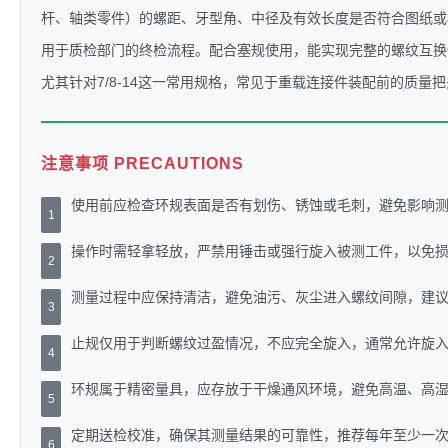
杆、轴类零件）的螺距、牙型角、中径及有效长度是否符合图纸或
用于质检部门的终检流程。配合塞规使用，能实现完整的螺纹互换性
尤其针对7/8-14这一常用规格，常见于重载连接件装配前的质量
注意事项 PRECAUTIONS
使用前应检查环规表面是否有划伤、锈蚀或毛刺，避免影响
1
操作时需轻拿轻放，严禁用锤击或强行旋入被测工件，以免
2
测量过程中应保持清洁，避免油污、灰尘进入螺纹间隙，建
3
止规仅用于判断螺纹过盈情况，不应完全旋入，通常允许旋
4
环规属于精密量具，应存放于干燥通风环境，避免高温、高
5
定期送检校准，确保其测量结果的可靠性，推荐每年至少一
6