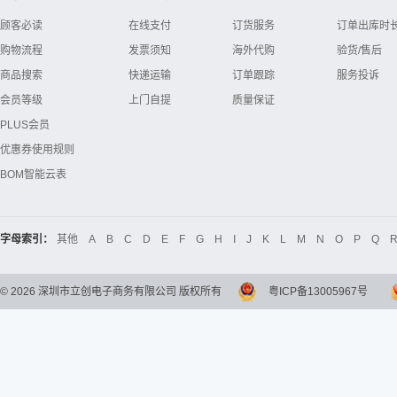
顾客必读
在线支付
订货服务
订单出库时
购物流程
发票须知
海外代购
验货/售后
商品搜索
快递运输
订单跟踪
服务投诉
会员等级
上门自提
质量保证
PLUS会员
优惠券使用规则
BOM智能云表
字母索引：
其他
A
B
C
D
E
F
G
H
I
J
K
L
M
N
O
P
Q
©
2026
深圳市立创电子商务有限公司 版权所有
粤ICP备13005967号