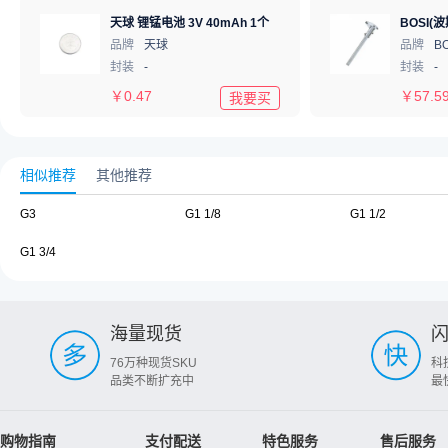
天球 锂锰电池 3V 40mAh 1个
品牌
天球
品牌
B
封装
-
封装
-
￥
0.47
￥
57.5
我要买
相似推荐
其他推荐
G3
G1 1/8
G1 1/2
G1 3/4
海量现货
76万种现货SKU
科
品类不断扩充中
最
购物指南
支付配送
特色服务
售后服务