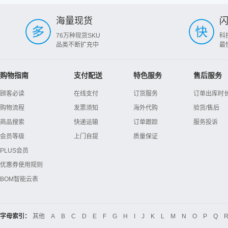
海量现货
76万种现货SKU
科
品类不断扩充中
最
购物指南
支付配送
特色服务
售后服务
顾客必读
在线支付
订货服务
订单出库时
购物流程
发票须知
海外代购
验货/售后
商品搜索
快递运输
订单跟踪
服务投诉
会员等级
上门自提
质量保证
PLUS会员
优惠券使用规则
BOM智能云表
字母索引：
其他
A
B
C
D
E
F
G
H
I
J
K
L
M
N
O
P
Q