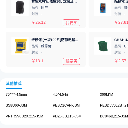
背包双肩包 黑色10L 定制立创logo Black
品牌
国产
品牌
维
封装
-
封装
-
￥
25.12
￥
27.8
我要买
维修佬 [一袋100片]防静电超纤细无尘布 工业作业试擦布擦拭手机屏幕镜头除尘布 4寸10*10cm
品牌
维修佬
品牌
C
封装
-
封装
-
￥
13.1
￥
2.57
我要买
其他推荐
70*77-4.5mm
4.5*4.5-hj
300M*M
SS8U60-JSM
PESD2CAN-JSM
PESD5V0L2BT,2
PRTR5V0U2X,215-JSM
PDZ5.6B,115-JSM
BC846B,215-JSM