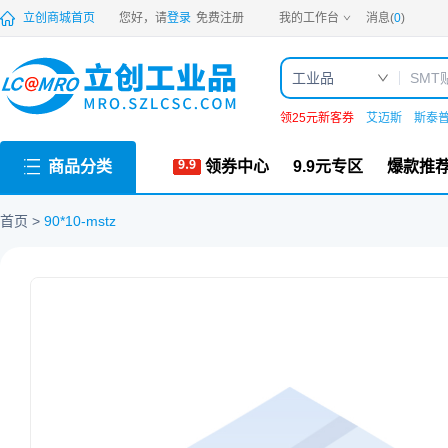
PDF
立创商城首页
您好，请
登录
免费注册
我的工作台
消息(
0
)
工业品
领25元新客券
艾迈斯
斯泰
商品分类
领券中心
9.9元专区
爆款推
首页
90*10-mstz