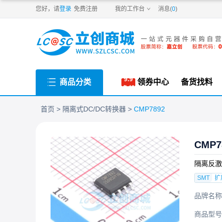
PDF
您好，请
登录
免费注册
我的工作台
消息(
0
)
商品分类
领券中心
备货找料
首页
隔离式DC/DC转换器
CMP7892
CMP7
隔离反激
SMT
扩
品牌名称
商品型号