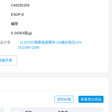
C49292259
ESOP-8​
编带
0.24263克(g)
设计参
11.DCDC隔离电源模块-(4)输出电压12V-
(5)10W~20W
数据手册
资料纠错
查看类似商品