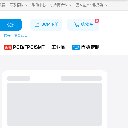
收藏
联系客服
帮助中心
供应商合作
嘉立创产业服务群
0
搜索
BOM下单
购物车
购
清仓
送采购晶
PCB/FPC/SMT
工业品
面板定制