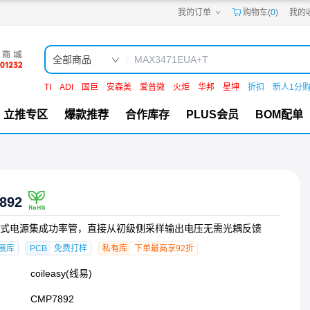
我的订单
购物车(
0
)
我的
嘉立创PCB
嘉立创FPC
嘉立创SMT
嘉立创FA
全部商品
嘉立创EDA
嘉立创社区
TI
ADI
国巨
安森美
爱普微
火炬
华邦
星坤
折扣
新人1分
机电工坊
立推专区
爆款推荐
合作库存
PLUS会员
BOM配单
892
式电源集成功率管，直接从初级侧采样输出电压无需光耦反馈
展库
PCB
免费打样
私有库
下单最高享92折
coileasy(线易)
CMP7892