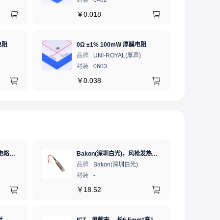
封装
0402
￥
0.018
电阻
0Ω ±1% 100mW 厚膜电阻
品牌
UNI-ROYAL(厚声)
封装
0603
￥
0.038
Bakon(深圳白光)，恒温电烙铁热风枪二合一数显可调温大功率无铅拆焊台，BK881（新老款交替发货）
Bakon(深圳白光)，风枪发热芯，853B
品牌
Bakon(深圳白光)
封装
-
￥
18.52