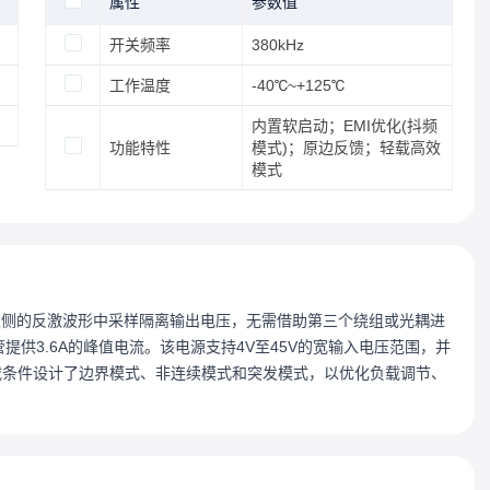
属性
参数值
开关频率
380kHz
工作温度
-40℃~+125℃
内置软启动；EMI优化(抖频
功能特性
模式)；原边反馈；轻载高效
模式
初级侧的反激波形中采样隔离输出电压，无需借助第三个绕组或光耦进
管提供3.6A的峰值电流。该电源支持4V至45V的宽输入电压范围，并
负载条件设计了边界模式、非连续模式和突发模式，以优化负载调节、