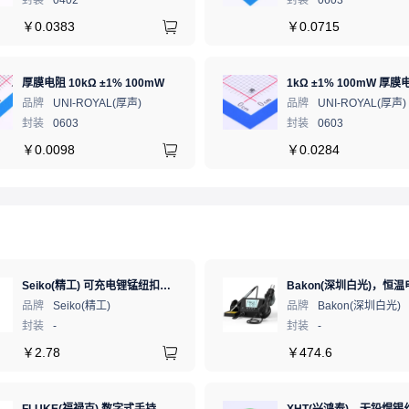
封装
0402
封装
0603
￥
0.0383
￥
0.0715
厚膜电阻 10kΩ ±1% 100mW
1kΩ ±1% 100mW 厚膜
品牌
UNI-ROYAL(厚声)
品牌
UNI-ROYAL(厚声)
封装
0603
封装
0603
￥
0.0098
￥
0.0284
Seiko(精工) 可充电锂锰纽扣电池 3V 5.5mAh 1个
品牌
Seiko(精工)
品牌
Bakon(深圳白光)
封装
-
封装
-
￥
2.78
￥
474.6