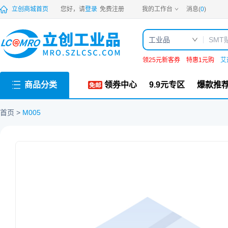
PDF
立创商城首页
您好，请
登录
免费注册
我的工作台
消息(
0
)
工业品
领25元新客券
特惠1元购
艾
商品分类
领券中心
9.9元专区
爆款推
首页
M005