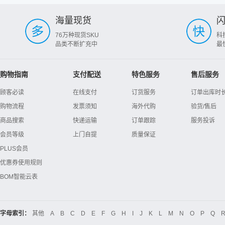
海量现货
76万种现货SKU
科
品类不断扩充中
最
购物指南
支付配送
特色服务
售后服务
顾客必读
在线支付
订货服务
订单出库时
购物流程
发票须知
海外代购
验货/售后
商品搜索
快递运输
订单跟踪
服务投诉
会员等级
上门自提
质量保证
PLUS会员
优惠券使用规则
BOM智能云表
字母索引：
其他
A
B
C
D
E
F
G
H
I
J
K
L
M
N
O
P
Q