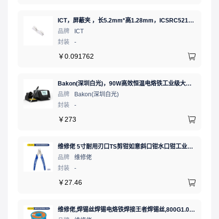
ICT，屏蔽夹 ，长5.2mm*高1.28mm，ICSRC52128SFR
品牌
ICT
封装
-
￥
0.091762
Bakon(深圳白光)，90W高效恒温电烙铁工业级大功率数显可调温无铅智能电烙铁，BK90（新老款交替发货）
品牌
Bakon(深圳白光)
封装
-
￥
273
维修佬 5寸耐用刃口TS剪钳如意斜口钳水口钳工业级电工钳刀钳子
品牌
维修佬
封装
-
￥
27.46
维修佬,焊锡丝焊锡电烙铁焊接王者焊锡丝,800G1.0mm,1个