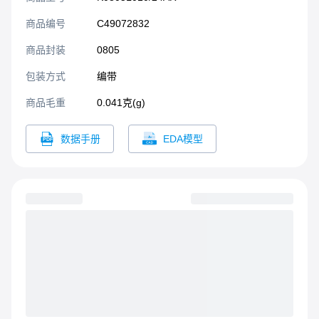
HF标准。应用：手机。 电脑
主板
商品编号
C49072832
商品封装
0805​
包装方式
编带
商品毛重
0.041克(g)
数据手册
EDA模型