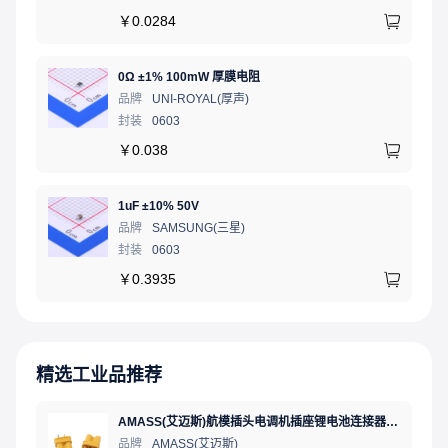
￥
0.0284
0Ω ±1% 100mW 厚膜电阻
品牌
UNI-ROYAL(厚声)
封装
0603
￥
0.038
1uF ±10% 50V
品牌
SAMSUNG(三星)
封装
0603
￥
0.3935
精选工业品推荐
AMASS(艾迈斯)航模插头电调机插座锂电池连接器 轻量版 母头XT30U-FXT30U-F.G.Y
品牌
AMASS(艾迈斯)