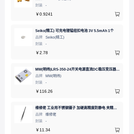
封装
-
￥
0.9241
Seiko(精工) 可充电锂锰纽扣电池 3V 5.5mAh 1个
品牌
Seiko(精工)
封装
-
￥
2.78
MW(明纬)LRS-350-24开关电源直流DC稳压变压器监控24V 14.6A
品牌
MW(明纬)
封装
-
￥
116.26
维修佬 工业用不锈钢镊子 加硬高精度防静电 夹精密电子元件弯细尖头电子专用夹子弯嘴镊子燕窝挑毛工具
品牌
维修佬
封装
-
￥
11.34