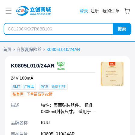
PDF
登录
注册
我的订单
搜索
首页
自恢复保险丝
K0805L010/24AR
K0805L010/24AR
24V 100mA
SMT
扩展库
PCB
免费打样
私有库
下单最高享92折
描述
特性：表面贴装器件。 标准
0805mil封装尺寸。 适用于自
动化组装的表面贴装封装。
品牌名称
KUU
兼容有铅和无铅回流焊工
艺。 符合RoHS、Reach、
商品型号
K0805L010/24AR