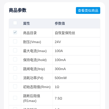
商品参数
查看类似商品
属性
参数值
商品目录
自恢复保险丝
耐压(Vmax)
24V
最大电流(Imax)
100A
保持电流(Ihold)
100mA
跳闸电流(Itrip)
300mA
消耗功率(Pd)
500mW
初始态阻值(Rmin)
1Ω
跳断后阻值
7.5Ω
(R1max)