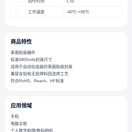
动作时间
1.5s
工作温度
-40℃~+85℃
商品特性
表面贴装器件
标准0805mils封装尺寸
适用于自动化组装的表面贴装封装
兼容含铅和无铅焊料回流焊工艺
符合RoHS、Reach、HF标准
应用领域
手机
电脑主板
个人数字助理/数码相机