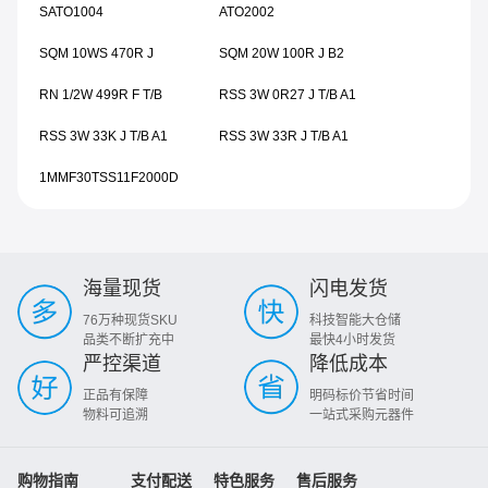
SATO1004
ATO2002
SQM 10WS 470R J
SQM 20W 100R J B2
RN 1/2W 499R F T/B
RSS 3W 0R27 J T/B A1
RSS 3W 33K J T/B A1
RSS 3W 33R J T/B A1
1MMF30TSS11F2000D
海量现货
闪电发货
76万种现货SKU
科技智能大仓储
品类不断扩充中
最快4小时发货
严控渠道
降低成本
正品有保障
明码标价节省时间
物料可追溯
一站式采购元器件
购物指南
支付配送
特色服务
售后服务