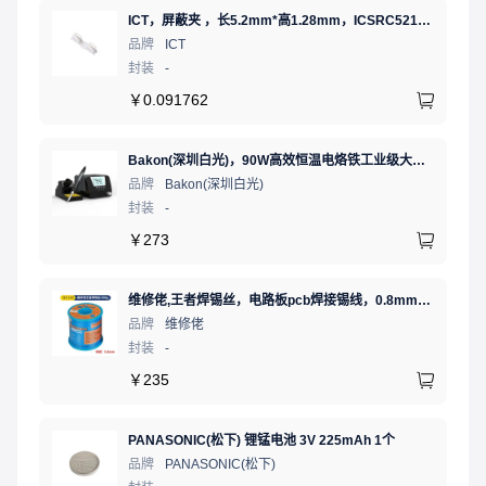
ICT，屏蔽夹 ，长5.2mm*高1.28mm，ICSRC52128SFR
品牌
ICT
封装
-
￥
0.091762
Bakon(深圳白光)，90W高效恒温电烙铁工业级大功率数显可调温无铅智能电烙铁，BK90（新老款交替发货）
品牌
Bakon(深圳白光)
封装
-
￥
273
维修佬,王者焊锡丝，电路板pcb焊接锡线，0.8mm800g,1个
品牌
维修佬
封装
-
￥
235
PANASONIC(松下) 锂锰电池 3V 225mAh 1个
品牌
PANASONIC(松下)