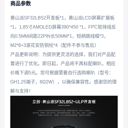
商品参数
黄山派SF32LB52开发板*1，黄山派LCD屏幕扩展板
*1，1.85寸AMOLED屏幕390*450 *1，FPC软排线反
向0.5MM间距22PIN长50MM*1，短柄跳线帽*3，
M2*8+3滚花安防铜柱*4（配件不参与售后）
产品更新说明：为提供更灵活的选择，我们对产品配
置进行了优化。即日起，产品将不再标配喇叭，相应
价格下调5元。您可根据需要自行选购喇叭（型号：
GH1.25端子，8Ω2W），以确保兼容性。感谢您的理
解与支持！