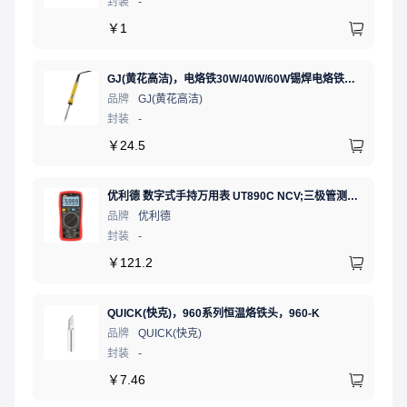
封装
-
￥
1
GJ(黄花高洁)，电烙铁30W/40W/60W锡焊电烙铁焊接工具电焊笔手机电子维修（内热35W），NO.435(35W)
品牌
GJ(黄花高洁)
封装
-
￥
24.5
优利德 数字式手持万用表 UT890C NCV;三极管测试;二极管测试;火线辨别;真有效值;通断测试
品牌
优利德
封装
-
￥
121.2
QUICK(快克)，960系列恒温烙铁头，960-K
品牌
QUICK(快克)
封装
-
￥
7.46