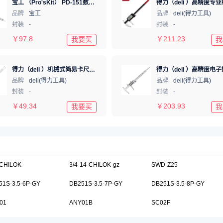
宝工 （Pro'sKit） PD-151数字型游标卡尺(公英制)不锈钢150m 0mm数显
品牌
宝工
品牌
deli(得力工具)
封装
-
封装
-
￥
97.8
￥
211.23
我要买
我
得力（deli ）机械式简易卡尺游标读数 内径外径卡尺150mm
品牌
deli(得力工具)
品牌
deli(得力工具)
封装
-
封装
-
￥
49.34
￥
203.93
我要买
我
6CHILOK
3/4-14-CHILOK-gz
SWD-Z25
51S-3.5-6P-GY
DB251S-3.5-7P-GY
DB251S-3.5-8P-GY
01
ANY01B
SC02F