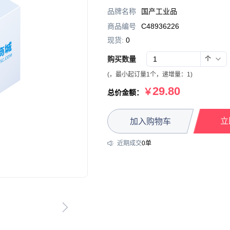
品牌名称
国产工业品
商品编号
C48936226
现货:
0
购买数量
个
(
，
最小起订量1个
，递增量：
1
)
29.80
￥
总价金额：
立
加入购物车
近期成交
0
单