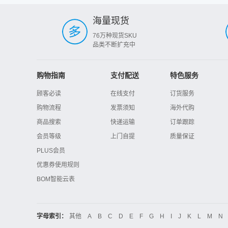
海量现货
76万种现货SKU
品类不断扩充中
购物指南
支付配送
特色服务
顾客必读
在线支付
订货服务
购物流程
发票须知
海外代购
商品搜索
快递运输
订单跟踪
会员等级
上门自提
质量保证
PLUS会员
优惠券使用规则
BOM智能云表
字母索引：
其他
A
B
C
D
E
F
G
H
I
J
K
L
M
N