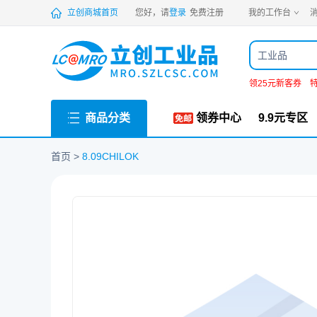
PDF
立创商城首页
您好，请
登录
免费注册
我的工作台
消
工业品
领25元新客券
商品分类
领券中心
9.9元专区
首页
8.09CHILOK