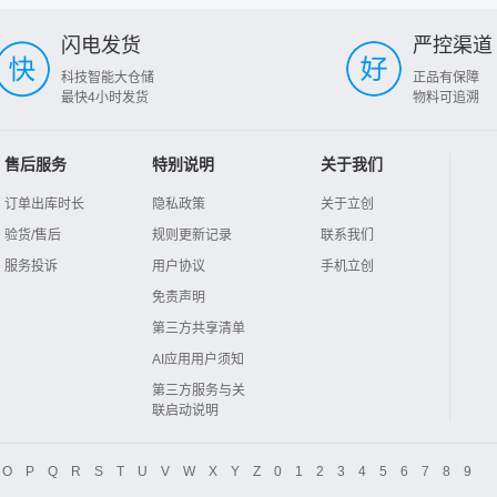
闪电发货
严控渠道
科技智能大仓储
正品有保障
最快4小时发货
物料可追溯
售后服务
特别说明
关于我们
订单出库时长
隐私政策
关于立创
验货/售后
规则更新记录
联系我们
服务投诉
用户协议
手机立创
免责声明
第三方共享清单
AI应用用户须知
第三方服务与关
联启动说明
O
P
Q
R
S
T
U
V
W
X
Y
Z
0
1
2
3
4
5
6
7
8
9