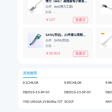
得力（deli ）高精度电子数显游标卡尺 数显卡尺0-150mm
品牌
deli(得力工具)
封装
-
￥
127
我要买
SATA(世达)，23件套公英制塞尺0.02-1.00MM，09405
品牌
SATA(世达)
封装
-
￥
20.813
我要买
其他推荐
8.1CHILOK
8.95CHILOK
8.9
DB251S-3.5-4P-GY
DB251S-3.5-5P-GY
DB2
YXD-1401GA-1V-B10Ka-72T
SC01F
ANY