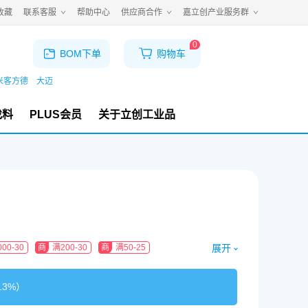
收藏
联系客服
帮助中心
供应商合作
嘉立创产业服务群
0
BOM下单
购物车
米客方德
大迈
找料
PLUS会员
关于立创工业品
展开
00-30
商
满200-30
商
满50-25
13%
）