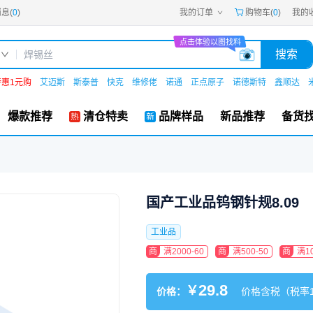
息(
0
)
我的订单
购物车(
0
)
我的
嘉立创PCB
嘉立创FPC
点击体验以图找料
嘉立创SMT
搜索
嘉立创FA
嘉立创EDA
嘉立创社区
特惠1元购
艾迈斯
斯泰普
快克
维修佬
诺通
正点原子
诺德斯特
鑫顺达
机电工坊
爆款推荐
清仓特卖
品牌样品
新品推荐
备货
国产工业品钨钢针规8.09
工业品
商
满2000-60
商
满500-50
商
满10
29.8
￥
价格：
价格含税（税率