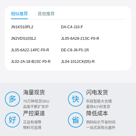
相似推荐
其他推荐
JN1KS10PL2
DA-C4-J10-F
JN2VDS10SL2
JL05-6A28-21SC-F0-R
JL05-6A22-14PC-F0-R
DE-C8-J9-F5-1R
JL02-2A-18-B1SC-F0-R
JL04-1012CK(05)-R
海量现货
闪电发货
76万种现货SKU
科技智能大仓储
品类不断扩充中
最快4小时发货
严控渠道
降低成本
正品有保障
明码标价节省时间
物料可追溯
一站式采购元器件