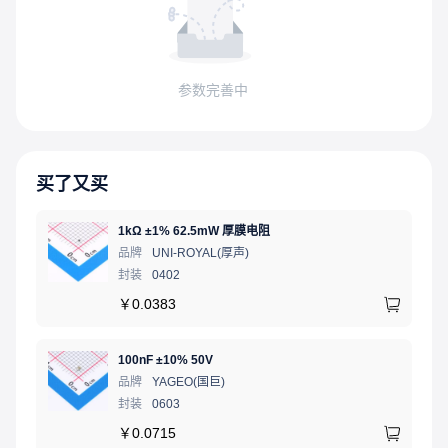
参数完善中
买了又买
1kΩ ±1% 62.5mW 厚膜电阻
品牌
UNI-ROYAL(厚声)
封装
0402
￥
0.0383
100nF ±10% 50V
品牌
YAGEO(国巨)
封装
0603
￥
0.0715