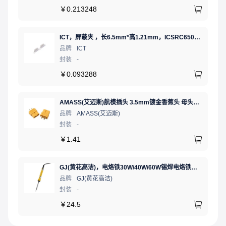
￥
0.213248
ICT，屏蔽夹 ，长6.5mm*高1.21mm，ICSRC6508SFR
品牌
ICT
封装
-
￥
0.093288
AMASS(艾迈斯)航模插头 3.5mm镀金香蕉头 母头XT60-F.G.Y
品牌
AMASS(艾迈斯)
封装
-
￥
1.41
GJ(黄花高洁)，电烙铁30W/40W/60W锡焊电烙铁焊接工具电焊笔手机电子维修（内热35W），NO.435(35W)
品牌
GJ(黄花高洁)
封装
-
￥
24.5