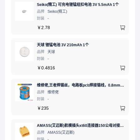
Seiko(精工) 可充电锂锰纽扣电池 3V 5.5mAh 1个
品牌
Seiko(精工)
封装
-
￥
2.78
天球 锂锰电池 3V 210mAh 1个
品牌
天球
封装
-
￥
0.4816
维修佬,王者焊锡丝，电路板pcb焊接锡线，0.8mm800g,1个
品牌
维修佬
封装
-
￥
235
AMASS(艾迈斯)航模插头xt60连接器150公母对接pw锂电池公头 接PCB板卧式 黄色 公头XT60PW-M.G.Y
品牌
AMASS(艾迈斯)
封装
-