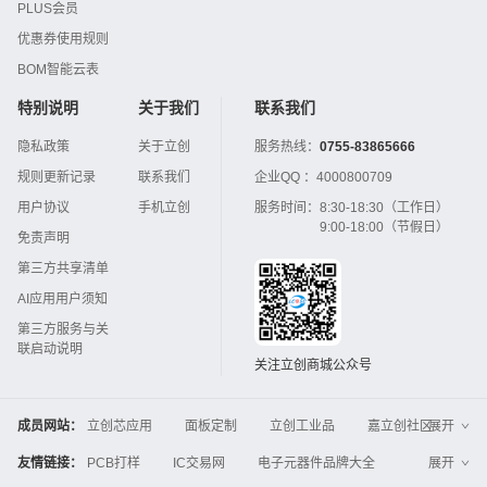
PLUS会员
优惠券使用规则
BOM智能云表
特别说明
关于我们
联系我们
隐私政策
关于立创
服务热线：
0755-83865666
规则更新记录
联系我们
企业QQ ：
4000800709
用户协议
手机立创
服务时间：
8:30-18:30（工作日）
9:00-18:00（节假日）
免责声明
第三方共享清单
AI应用用户须知
第三方服务与关
联启动说明
关注立创商城公众号
成员网站：
立创芯应用
面板定制
立创工业品
嘉立创社区
展开
3D打印
嘉立创FPC
嘉立创PCB
嘉立创FA
友情链接：
PCB打样
IC交易网
电子元器件品牌大全
展开