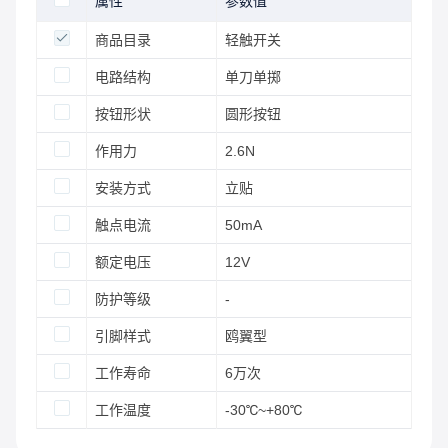
属性
参数值
商品目录
轻触开关
电路结构
单刀单掷
按钮形状
圆形按钮
作用力
2.6N
安装方式
立贴
触点电流
50mA
额定电压
12V
防护等级
-
引脚样式
鸥翼型
工作寿命
6万次
工作温度
-30℃~+80℃