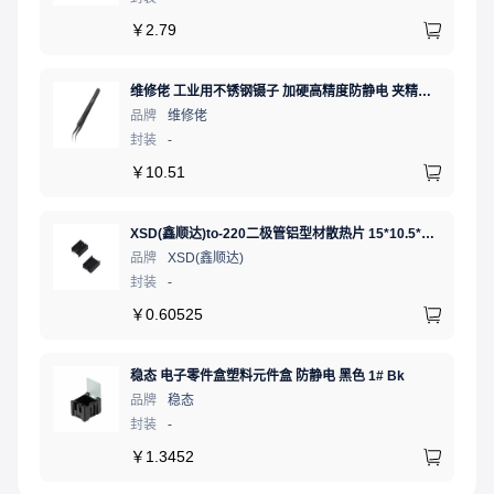
￥
2.79
维修佬 工业用不锈钢镊子 加硬高精度防静电 夹精密电子元件弯细尖头电子专用夹子弯嘴镊子燕窝挑毛工具
品牌
维修佬
封装
-
￥
10.51
XSD(鑫顺达)to-220二极管铝型材散热片 15*10.5*21 黑色带针大功率电子散热器（可定制）
品牌
XSD(鑫顺达)
封装
-
￥
0.60525
稳态 电子零件盒塑料元件盒 防静电 黑色 1# Bk
品牌
稳态
封装
-
￥
1.3452