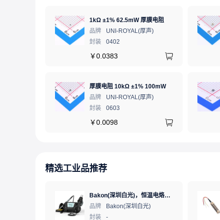
1kΩ ±1% 62.5mW 厚膜电阻
品牌
UNI-ROYAL(厚声)
封装
0402
￥
0.0383
厚膜电阻 10kΩ ±1% 100mW
品牌
UNI-ROYAL(厚声)
封装
0603
￥
0.0098
精选工业品推荐
Bakon(深圳白光)，恒温电烙铁热风枪二合一数显可调温大功率无铅拆焊台，BK881（新老款交替发货）
品牌
Bakon(深圳白光)
封装
-