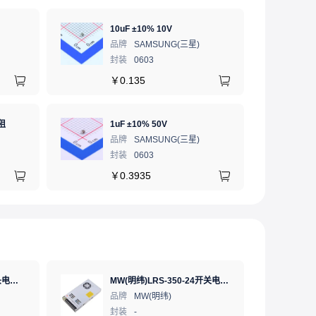
10uF ±10% 10V
品牌
SAMSUNG(三星)
封装
0603
￥
0.135
阻
1uF ±10% 50V
品牌
SAMSUNG(三星)
封装
0603
￥
0.3935
AMASS(艾迈斯)航模插头电调机插座锂电池连接器 轻量版 母头XT30U-FXT30U-F.G.Y
MW(明纬)LRS-350-24开关电源直流DC稳压变压器监控24V 14.6A
品牌
MW(明纬)
封装
-