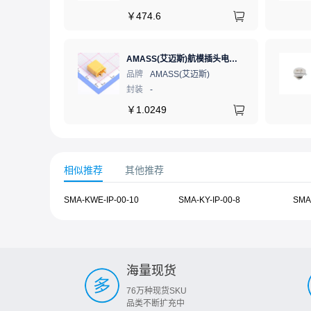
￥
474.6
AMASS(艾迈斯)航模插头电调机插座锂电池连接器 轻量版 公头XT30U-M
品牌
AMASS(艾迈斯)
封装
-
￥
1.0249
相似推荐
其他推荐
SMA-KWE-IP-00-10
SMA-KY-IP-00-8
SMA-
海量现货
76万种现货SKU
品类不断扩充中