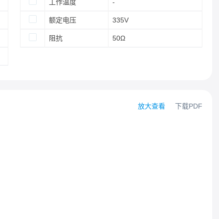
工作温度
-
额定电压
335V
阻抗
50Ω
放大查看
下载PDF