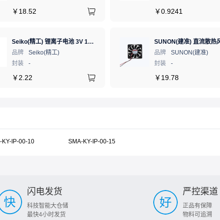
￥
18.52
￥
0.9241
Seiko(精工) 锂离子电池 3V 1mAh 1个
品牌
Seiko(精工)
品牌
SUNON(建准)
封装
-
封装
-
￥
2.22
￥
19.78
KY-IP-00-10
SMA-KY-IP-00-15
闪电发货
严控渠道
科技智能大仓储
正品有保障
最快4小时发货
物料可追溯