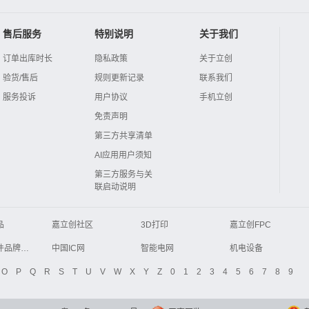
售后服务
特别说明
关于我们
订单出库时长
隐私政策
关于立创
验货/售后
规则更新记录
联系我们
服务投诉
用户协议
手机立创
免责声明
第三方共享清单
AI应用用户须知
第三方服务与关
联启动说明
品
嘉立创社区
3D打印
嘉立创FPC
Global Website LCSC
ZXHPCB
电子元器件品牌大全
中国IC网
智能电网
机电设备
液晶屏交易中心
中国包装网
电子元器件查询
O
P
Q
R
S
T
U
V
W
X
Y
Z
0
1
2
3
4
5
6
7
8
9
商务网
DFRobot开源硬件商城
分析测试百科网
开步睿思