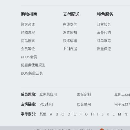
购物指南
支付配送
特色服务
顾客必读
在线支付
订货服务
购物流程
发票须知
海外代购
商品搜索
快递运输
订单跟踪
会员等级
上门自提
质量保证
PLUS会员
优惠券使用规则
BOM智能云表
成员网站：
立创芯应用
面板定制
立创工业
立创电子设计大赛
立创开源硬件
友情链接：
PCB打样
IC交易网
电子技术应用
21icsearch
电子展
字母索引：
其他
A
B
C
D
E
F
G
H
I
J
K
L
M
N
锂电池
集成灶
中国机床