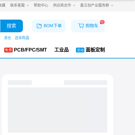
收藏
联系客服
帮助中心
供应商合作
嘉立创产业服务群
0
搜索
BOM下单
购物车
购
清仓
送采购晶
PCB/FPC/SMT
工业品
面板定制