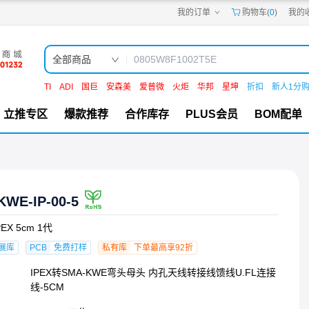
我的订单
购物车(
0
)
我的
嘉立创PCB
嘉立创FPC
嘉立创SMT
嘉立创FA
全部商品
嘉立创EDA
嘉立创社区
TI
ADI
国巨
安森美
爱普微
火炬
华邦
星坤
折扣
新人1分
机电工坊
立推专区
爆款推荐
合作库存
PLUS会员
BOM配单
KWE-IP-00-5
EX 5cm 1代
展库
PCB
免费打样
私有库
下单最高享92折
IPEX转SMA-KWE弯头母头 内孔天线转接线馈线U.FL连接
线-5CM