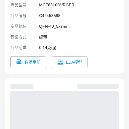
(PMSM)，峰值电流可达
商品型号
MCF8316DVRGFR
8A。集成三个半桥，绝对最
大耐压 40V，RDS(ON) 非常
商品编号
C42453588
低（HS + LS FET 为
95mΩ）。集成降压调节器
商品封装
QFN-40_5x7mm​
（3.3V/5V，170mA）和
包装方式
编带
LDO（3.3V，20mA），可为
外部电路供电。FOC 算法配
商品毛重
0.14克(g)
置可存储在非易失性
EEPROM 中，配置后设备可
数据手册
EDA模型
独立运行。设备通过 PWM
输入、模拟电压、可变频率
方波或 I²C 命令接收速度指
令。集成大量保护功能，旨
在保护设备、电机和系统免
受故障事件影响。