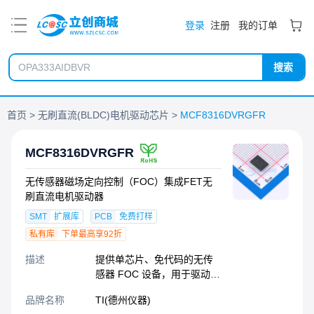
PDF
登录
注册
我的订单
搜索
首页
无刷直流(BLDC)电机驱动芯片
MCF8316DVRGFR
MCF8316DVRGFR
无传感器磁场定向控制（FOC）集成FET无
刷直流电机驱动器
SMT
扩展库
PCB
免费打样
私有库
下单最高享92折
描述
提供单芯片、免代码的无传
感器 FOC 设备，用于驱动
12 至 24V 无刷直流电机
品牌名称
TI(德州仪器)
(BLDC) 或永磁同步电机