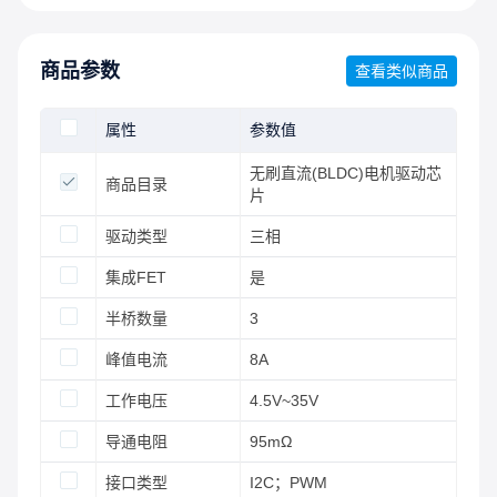
商品参数
查看类似商品
属性
参数值
无刷直流(BLDC)电机驱动芯
商品目录
片
驱动类型
三相
集成FET
是
半桥数量
3
峰值电流
8A
工作电压
4.5V~35V
导通电阻
95mΩ
接口类型
I2C；PWM