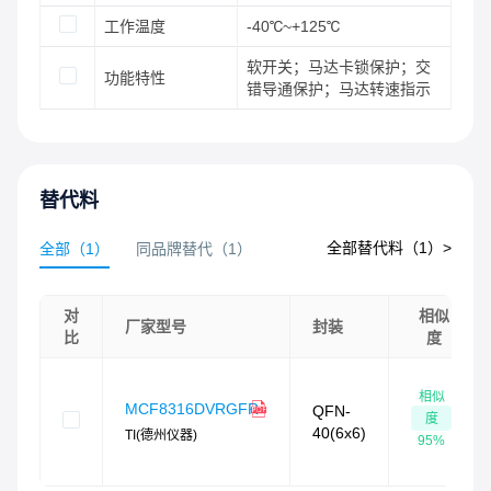
工作温度
-40℃~+125℃
软开关；马达卡锁保护；交
功能特性
错导通保护；马达转速指示
替代料
全部替代料（
1
）>
全部
（
1
）
同品牌替代
（
1
）
对
相似
厂家型号
封装
比
度
相似
MCF8316DVRGFR
QFN-
度
40(6x6)
TI(德州仪器)
95
%