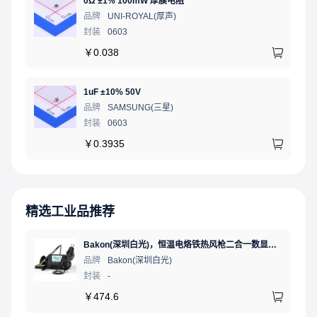
0Ω ±1% 100mW 厚膜电阻
品牌
UNI-ROYAL(厚声)
封装
0603
￥
0.038
1uF ±10% 50V
品牌
SAMSUNG(三星)
封装
0603
￥
0.3935
精选工业品推荐
Bakon(深圳白光)，恒温电烙铁热风枪二合一数显可调温大功率无铅拆焊台，BK881（新老款交替发货）
品牌
Bakon(深圳白光)
封装
-
￥
474.6