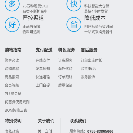
76万种现货SKU
科技智能大仓储
品类不断扩充中
最快4小时发货
严控渠道
降低成本
正品有保障
明码标价节省时间
物料可追溯
一站式采购元器件
购物指南
支付配送
特色服务
售后服务
顾客必读
在线支付
订货服务
订单出库时长
购物流程
发票须知
海外代购
验货/售后
商品搜索
快递运输
订单跟踪
服务投诉
会员等级
上门自提
质量保证
PLUS会员
优惠券使用规则
BOM智能云表
特别说明
关于我们
联系我们
隐私政策
关于立创
服务热线：
0755-83865666