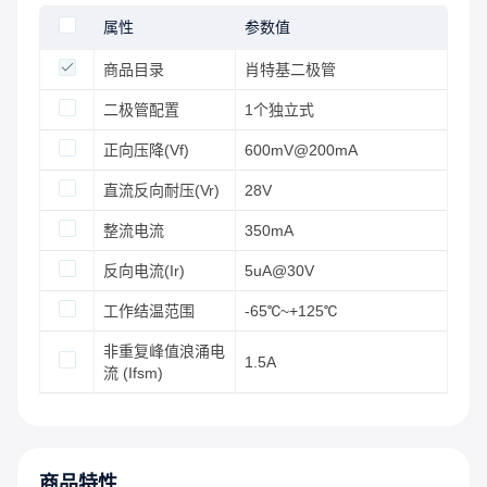
属性
参数值
商品目录
肖特基二极管
二极管配置
1个独立式
正向压降(Vf)
600mV@200mA
直流反向耐压(Vr)
28V
整流电流
350mA
反向电流(Ir)
5uA@30V
工作结温范围
-65℃~+125℃
非重复峰值浪涌电
1.5A
流 (Ifsm)
商品特性