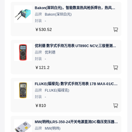
Bakon(深圳白光)，智能数显热风枪拆焊台，热风焊台，BK870A
品牌
Bakon(深圳白光)
封装
-
￥
530.52
优利德 数字式手持万用表 UT890C NCV;三极管测试;二极管测试;火线辨别;真有效值;通断测试
品牌
优利德
封装
-
￥
121.2
FLUKE(福禄克) 数字式手持万用表 17B MAX-01/CN 二极管测试;相对值;通断测试
品牌
FLUKE(福禄克)
封装
-
￥
810
MW(明纬)LRS-350-24开关电源直流DC稳压变压器监控24V 14.6A
品牌
MW(明纬)