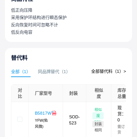
低正向压降
采用保护环结构进行瞬态保护
反向恢复时间可忽略不计
低反向电容
替代料
全部替代料（
1
）>
全部
（
1
）
同品牌替代
（
1
）
对
相似
库存
厂家型号
封装
比
度
总量
现
相似
B5817WT
货：
度
SOD-
0
YFW(佑
99
%
523
封装
风微)
需订
相同
货