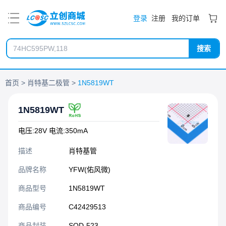
PDF
登录
注册
我的订单
搜索
首页
肖特基二极管
1N5819WT
1N5819WT
电压:28V 电流:350mA
描述
肖特基管
品牌名称
YFW(佑风微)
商品型号
1N5819WT
商品编号
C42429513
商品封装
SOD-523​