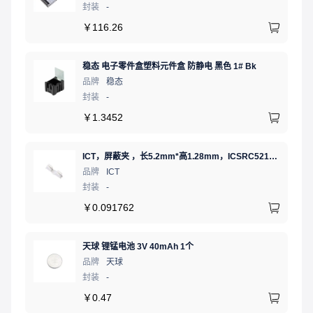
封装
-
￥
116.26
稳态 电子零件盒塑料元件盒 防静电 黑色 1# Bk
品牌
稳态
封装
-
￥
1.3452
ICT，屏蔽夹 ，长5.2mm*高1.28mm，ICSRC52128SFR
品牌
ICT
封装
-
￥
0.091762
天球 锂锰电池 3V 40mAh 1个
品牌
天球
封装
-
￥
0.47