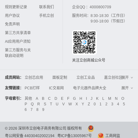
规则更新记录
联系我们
企业QQ ：
4000800709
用户协议
手机立创
服务时间：
8:30-18:30（工作日）
9:00-18:00（节假日）
免责声明
第三方共享清单
AI应用用户须知
第三方服务与关
联启动说明
关注立创商城公众号
成员网站：
立创芯应用
面板定制
立创工业品
嘉立创社区
展开
3D打印
嘉立创FPC
嘉立创PCB
嘉立创FA
友情链接：
PCB打样
IC交易网
电子元器件品牌大全
展开
立创电子设计大赛
立创开源硬件
中国IC网
智能电网
机电设备
电子工程网
字母索引：
其他
A
B
C
D
E
F
G
H
I
J
K
L
M
N
O
Global Website LCSC
ZXHPCB
P
Q
R
S
T
U
V
W
X
Y
Z
0
1
2
3
4
5
晶振
电子技术应用
21icsearch
电子展
6
7
8
9
液晶屏交易中心
中国包装网
电子元器件查询
工业品采购
IC电子网
锂电池
集成灶
©
2026
深圳市立创电子商务有限公司 版权所有
中国机床商务网
DFRobot开源硬件商城
粤公网安备 44030402002194
粤ICP备13005967号
工商网监