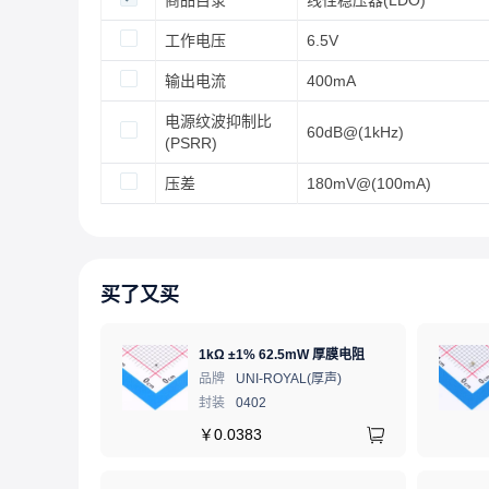
商品目录
线性稳压器(LDO)
工作电压
6.5V
输出电流
400mA
电源纹波抑制比
60dB@(1kHz)
(PSRR)
压差
180mV@(100mA)
买了又买
1kΩ ±1% 62.5mW 厚膜电阻
品牌
UNI-ROYAL(厚声)
封装
0402
￥
0.0383