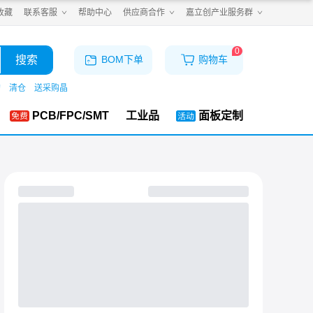
收藏
联系客服
帮助中心
供应商合作
嘉立创产业服务群
0
搜索
BOM下单
购物车
购
清仓
送采购晶
PCB/FPC/SMT
工业品
面板定制