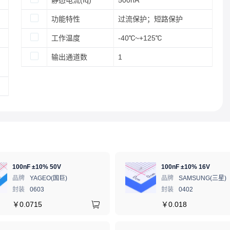
静态电流(Iq)
500nA
功能特性
过流保护；短路保护
工作温度
-40℃~+125℃
输出通道数
1
100nF ±10% 50V
100nF ±10% 16V
品牌
YAGEO(国巨)
品牌
SAMSUNG(三星)
封装
0603
封装
0402
￥
0.0715
￥
0.018