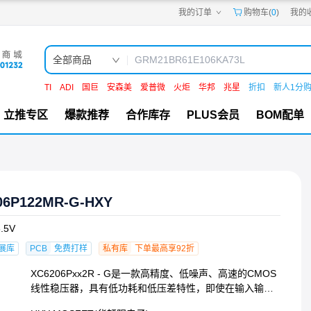
我的订单
购物车(
0
)
我的
嘉立创PCB
嘉立创FPC
嘉立创SMT
嘉立创FA
全部商品
嘉立创EDA
嘉立创社区
TI
ADI
国巨
安森美
爱普微
火炬
华邦
兆星
折扣
新人1分
机电工坊
立推专区
爆款推荐
合作库存
PLUS会员
BOM配单
06P122MR-G-HXY
.5V
展库
PCB
免费打样
私有库
下单最高享92折
XC6206Pxx2R - G是一款高精度、低噪声、高速的CMOS
线性稳压器，具有低功耗和低压差特性，即使在输入输出
电压差较小时也能提供大输出电流。该器件在手机、笔记