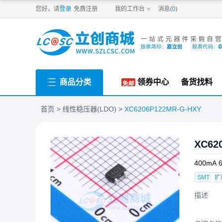
PDF
您好，请
登录
免费注册
我的工作台
消息(
0
)
商品分类
领券中心
备货找料
首页
线性稳压器(LDO)
XC6206P122MR-G-HXY
XC62
400mA 6
SMT
扩
描述