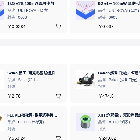
1kΩ ±1% 100mW 厚膜电阻
0Ω ±1% 100mW 厚膜电
品牌
UNI-ROYAL(厚声)
品牌
UNI-ROYAL(厚声)
封装
0603
封装
0603
￥
0.0284
￥
0.038
Seiko(精工) 可充电锂锰纽扣电池 3V 5.5mAh 1个
品牌
Seiko(精工)
品牌
Bakon(深圳白光)
封装
-
封装
-
￥
2.78
￥
474.6
FLUKE(福禄克) 数字式手持万用表 FLK-15B MAX-01/CN 二极管测试;通断测试
品牌
FLUKE(福禄克)
品牌
XHT(兴鸿泰)
封装
-
封装
-
￥
553.24
￥
243.02