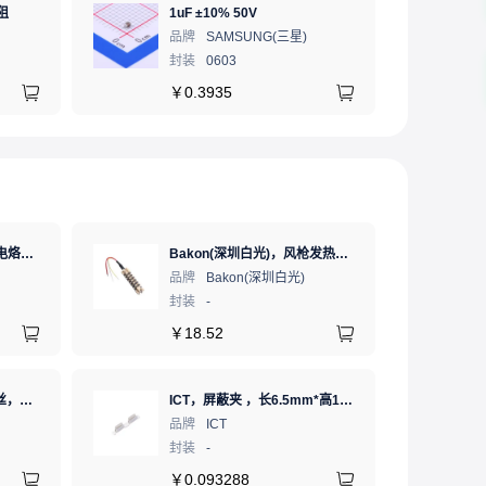
阻
1uF ±10% 50V
品牌
SAMSUNG(三星)
封装
0603
￥
0.3935
Bakon(深圳白光)，恒温电烙铁热风枪二合一数显可调温大功率无铅拆焊台，BK881（新老款交替发货）
Bakon(深圳白光)，风枪发热芯，853B
品牌
Bakon(深圳白光)
封装
-
￥
18.52
XHT(兴鸿泰)，无铅焊锡丝，Sn99,3Cu0.7 Ф0.8mm 500G，环保锡线，免洗焊锡丝/锡线,1卷（含松香）
ICT，屏蔽夹 ，长6.5mm*高1.21mm，ICSRC6508SFR
品牌
ICT
封装
-
￥
0.093288