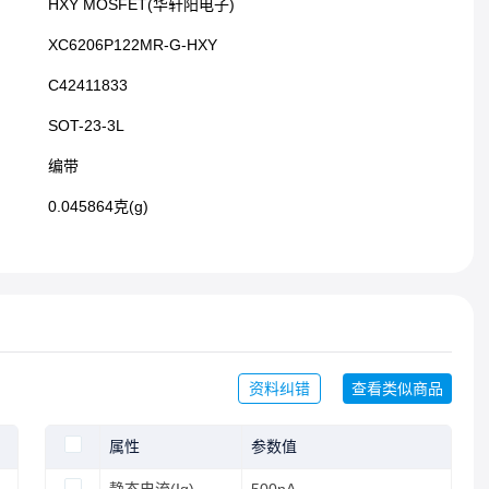
HXY MOSFET(华轩阳电子)
本电脑、电子书及其他便携式设备中展现出了更高性价比
的性能。电流限制器的折返电路还可作为输出引脚的短路
XC6206P122MR-G-HXY
保护和输出电流限制器
C42411833
SOT-23-3L​
编带
0.045864克(g)
资料纠错
查看类似商品
属性
参数值