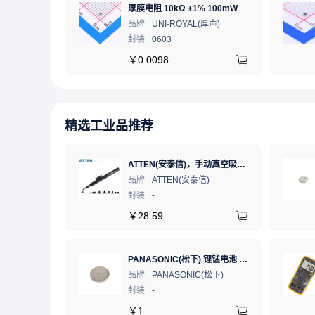
厚膜电阻 10kΩ ±1% 100mW
品牌
UNI-ROYAL(厚声)
封装
0603
￥
0.0098
精选工业品推荐
ATTEN(安泰信)，手动真空吸笔，AT-B778
品牌
ATTEN(安泰信)
封装
-
￥
28.59
PANASONIC(松下) 锂锰电池 3V 225mAh 1个
品牌
PANASONIC(松下)
封装
-
￥
1