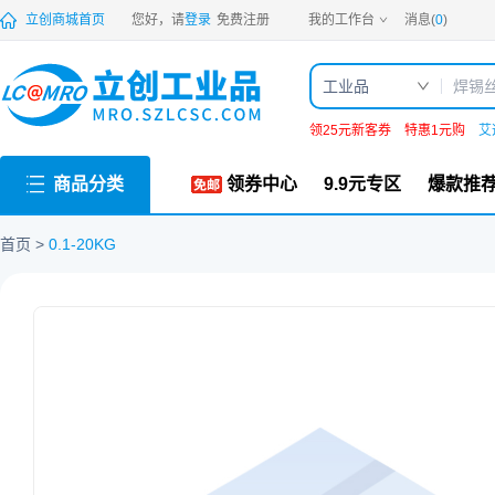
PDF
立创商城首页
您好，请
登录
免费注册
我的工作台
消息(
0
)
工业品
领25元新客券
特惠1元购
艾
商品分类
领券中心
9.9元专区
爆款推
首页
0.1-20KG