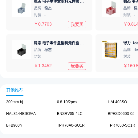
稳态 电子零件盒塑料元件盒 蓝色 1# Bu
品牌
稳态
品牌
稳
封装
-
封装
-
￥
0.7703
￥
0.81
我要买
稳态 电子零件盒塑料元件盒 防静电 黑色 1# Bk
品牌
稳态
品牌
d
封装
-
封装
-
￥
1.3452
￥
160.
我要买
其他推荐
200mm-hj
0.8-10/2pcs
HAL403SO
HAL3144ESO/AA
BNSRV05-4LC
BPESD0603-05
BFB900N
TPR70A0-SO1R
TPR7050-SO1R