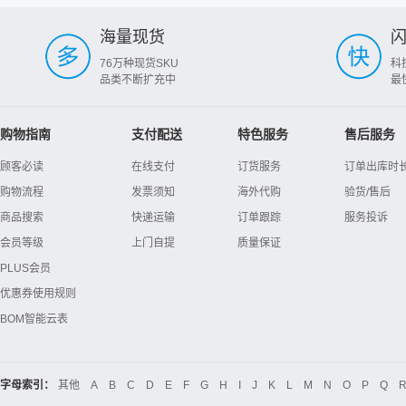
海量现货
76万种现货SKU
科
品类不断扩充中
最
购物指南
支付配送
特色服务
售后服务
顾客必读
在线支付
订货服务
订单出库时
购物流程
发票须知
海外代购
验货/售后
商品搜索
快递运输
订单跟踪
服务投诉
会员等级
上门自提
质量保证
PLUS会员
优惠券使用规则
BOM智能云表
字母索引：
其他
A
B
C
D
E
F
G
H
I
J
K
L
M
N
O
P
Q