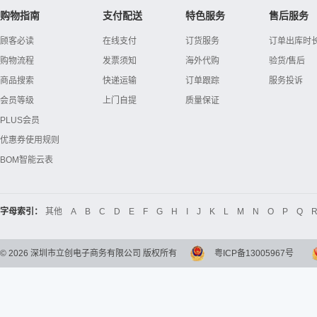
购物指南
支付配送
特色服务
售后服务
顾客必读
在线支付
订货服务
订单出库时
购物流程
发票须知
海外代购
验货/售后
商品搜索
快递运输
订单跟踪
服务投诉
会员等级
上门自提
质量保证
PLUS会员
优惠券使用规则
BOM智能云表
字母索引：
其他
A
B
C
D
E
F
G
H
I
J
K
L
M
N
O
P
Q
©
2026
深圳市立创电子商务有限公司 版权所有
粤ICP备13005967号