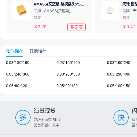
AMASS(艾迈斯)航模插头xt60连接器150公母对接pw锂电池公头 接PCB板卧式 黄色 公头XT60PW-M.G.Y
天球 锂锰
品牌
AMASS(艾迈斯)
品牌
天
封装
-
封装
-
￥
2.79
￥
0.47
我要买
相似推荐
其他推荐
0.03*130*190
0.03*150*200
0.03*160*240
0.03*240*360
0.03*260*380
0.03*290*400
0.05*80*120
0.05*90*130
0.05*100*150
海量现货
76万种现货SKU
科
品类不断扩充中
最