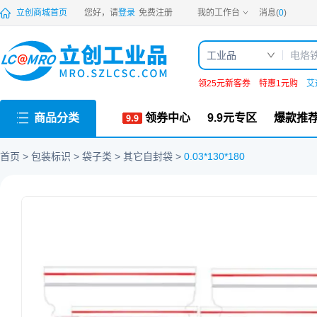
PDF
立创商城首页
您好，请
登录
免费注册
我的工作台
消息(
0
)
工业品
领25元新客券
特惠1元购
艾
商品分类
领券中心
9.9元专区
爆款推
首页
包装标识
袋子类
其它自封袋
0.03*130*180