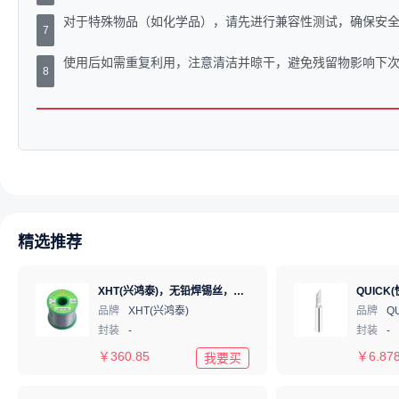
对于特殊物品（如化学品），请先进行兼容性测试，确保安
7
使用后如需重复利用，注意清洁并晾干，避免残留物影响下
8
精选推荐
XHT(兴鸿泰)，无铅焊锡丝，Sn99.3Cu0.7 Φ1mm 750G，环保锡线， 免洗焊锡丝/锡线,1卷
品牌
XHT(兴鸿泰)
品牌
Q
封装
-
封装
-
￥
360.85
￥
6.87
我要买