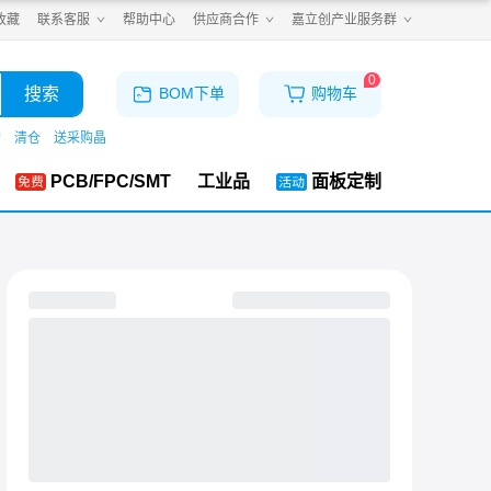
收藏
联系客服
帮助中心
供应商合作
嘉立创产业服务群
0
搜索
BOM下单
购物车
购
清仓
送采购晶
PCB/FPC/SMT
工业品
面板定制