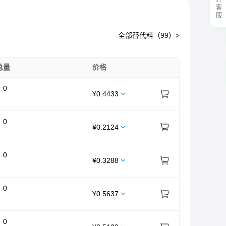
展开客服
全部替代料（
99
）>
总量
价格
：
0
¥
0.4433
：
0
¥
0.2124
：
0
¥
0.3288
：
0
¥
0.5637
：
0