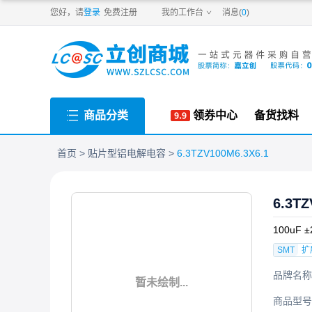
PDF
您好，请
登录
免费注册
我的工作台
消息(
0
)
商品分类
领券中心
备货找料
首页
贴片型铝电解电容
6.3TZV100M6.3X6.1
6.3TZ
100uF ±
SMT
扩
品牌名称
暂未绘制...
商品型号