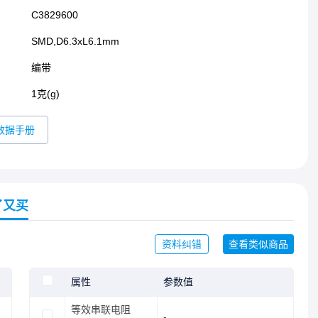
C3829600
SMD,D6.3xL6.1mm​
编带
1克(g)
数据手册
了又买
资料纠错
查看类似商品
属性
参数值
等效串联电阻
-