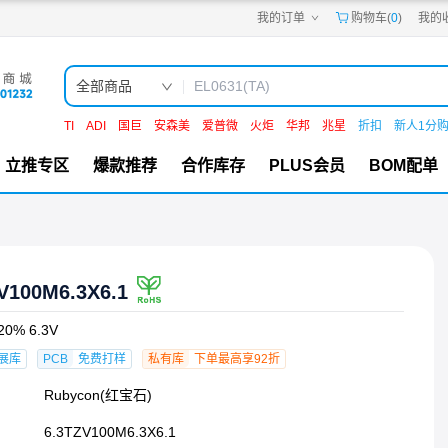
我的订单
购物车(
0
)
我的
嘉立创PCB
嘉立创FPC
嘉立创SMT
嘉立创FA
全部商品
嘉立创EDA
嘉立创社区
TI
ADI
国巨
安森美
爱普微
火炬
华邦
兆星
折扣
新人1分
机电工坊
立推专区
爆款推荐
合作库存
PLUS会员
BOM配单
V100M6.3X6.1
20% 6.3V
展库
PCB
免费打样
私有库
下单最高享92折
Rubycon(红宝石)
6.3TZV100M6.3X6.1