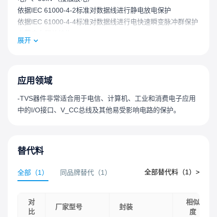
依据IEC 61000-4-2标准对数据线进行静电放电保护
依据IEC 61000-4-4标准对数据线进行电快速瞬变脉冲群保护
内置应力释放结构
展开
玻璃钝化芯片结
在10 / 1000μs波形下具有8kW的峰值脉冲功率能力，重复率
（占空比）：0.01%
快速响应时间：从0V到最小击穿电压V_BR通常小于1.0ps
应用领域
出色的钳位能力
-TVS器件非常适合用于电信、计算机、工业和消费电子应用
DO-214AB封装尺寸紧凑，功率密度高
中的I/O接口、V_CC总线及其他易受影响电路的保护。
低增量浪涌电阻
当最小击穿电压V_BR > 22V时，典型反向电流I_R小于5μA
保证高温回流焊接：260°C / 40秒
结温T_J时的击穿电压V_BR = 25°C时的击穿电压V_BRx(1 +
替代料
αTx(T_J - 25))（αT：温度系数，典型值为0.1%）
全部替代料（
1
）>
全部
（
1
）
同品牌替代
（
1
）
UL认证化合物，符合V-0阻燃等级
符合J-STD-020标准的MSL 1级，无铅焊接最高峰值温度为
260°C
对
相似
厂家型号
封装
雾锡无铅电镀
比
度