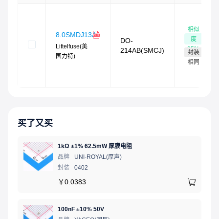
无卤素且符合RoHS标准
无铅E3表示二级互连无铅，端子表面处理材料为锡（Sn）
（IPC/JEDEC J-STD-609A.01）
相似
8.0SMDJ13A
度
DO-
Littelfuse(美
95
%
214AB(SMCJ)
封装
国力特)
相同
买了又买
1kΩ ±1% 62.5mW 厚膜电阻
品牌
UNI-ROYAL(厚声)
封装
0402
￥
0.0383
100nF ±10% 50V