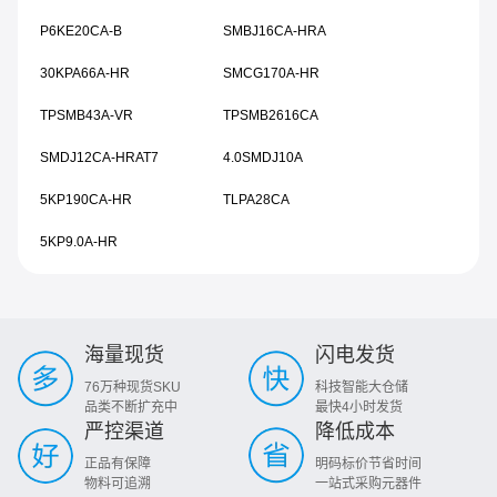
P6KE20CA-B
SMBJ16CA-HRA
30KPA66A-HR
SMCG170A-HR
TPSMB43A-VR
TPSMB2616CA
SMDJ12CA-HRAT7
4.0SMDJ10A
5KP190CA-HR
TLPA28CA
5KP9.0A-HR
海量现货
闪电发货
76万种现货SKU
科技智能大仓储
品类不断扩充中
最快4小时发货
严控渠道
降低成本
正品有保障
明码标价节省时间
物料可追溯
一站式采购元器件