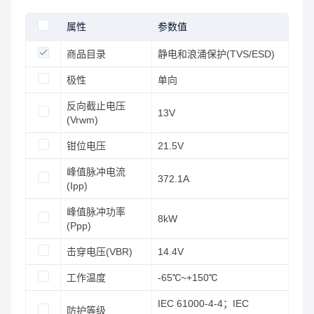
属性
参数值
商品目录
静电和浪涌保护(TVS/ESD)
极性
单向
反向截止电压
13V
(Vrwm)
钳位电压
21.5V
峰值脉冲电流
372.1A
(Ipp)
峰值脉冲功率
8kW
(Ppp)
击穿电压(VBR)
14.4V
工作温度
-65℃~+150℃
IEC 61000-4-4；IEC
防护等级