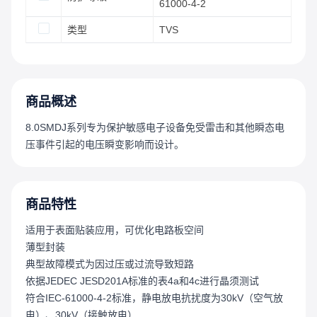
61000-4-2
类型
TVS
商品概述
8.0SMDJ系列专为保护敏感电子设备免受雷击和其他瞬态电
压事件引起的电压瞬变影响而设计。
商品特性
适用于表面贴装应用，可优化电路板空间
薄型封装
典型故障模式为因过压或过流导致短路
依据JEDEC JESD201A标准的表4a和4c进行晶须测试
符合IEC-61000-4-2标准，静电放电抗扰度为30kV（空气放
电）、30kV（接触放电）