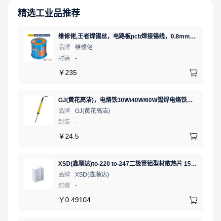
精选工业品推荐
维修佬,王者焊锡丝，电路板pcb焊接锡线，0.8mm800g,1个
品牌
维修佬
封装
-
￥
235
GJ(黄花高洁)，电烙铁30W/40W/60W锡焊电烙铁焊接工具电焊笔手机电子维修（内热35W），NO.435(35W)
品牌
GJ(黄花高洁)
封装
-
￥
24.5
XSD(鑫顺达)to-220 to-247二极管铝型材散热片 15.5*10.5*21 本色带针大功率电子散热器（可定制）
品牌
XSD(鑫顺达)
封装
-
￥
0.49104