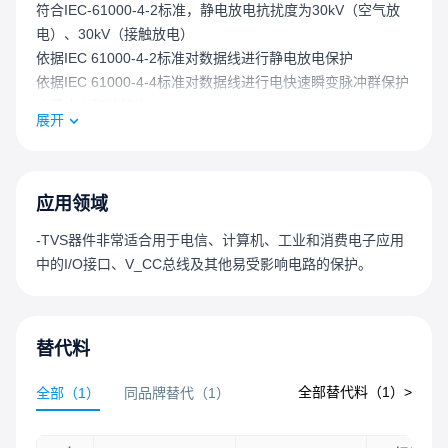
符合IEC-61000-4-2标准，静电放电抗扰度为30kV（空气放
电）、30kV（接触放电）
依据IEC 61000-4-2标准对数据线进行静电放电保护
依据IEC 61000-4-4标准对数据线进行电快速瞬变脉冲群保护
内置应力释放结构
展开
玻璃钝化芯片结
在10 / 1000μs波形下具有8kW的峰值脉冲功率能力，重复率
（占空比）：0.01%
快速响应时间：从0V到最小击穿电压V_BR通常小于1.0ps
应用领域
出色的钳位能力
-TVS器件非常适合用于电信、计算机、工业和消费电子应用
DO-214AB封装尺寸紧凑，功率密度高
中的I/O接口、V_CC总线及其他易受影响电路的保护。
低增量浪涌电阻
当最小击穿电压V_BR > 22V时，典型反向电流I_R小于5μA
保证高温回流焊接：260°C / 40秒
结温T_J时的击穿电压V_BR = 25°C时的击穿电压V_BRx(1 +
替代料
αTx(T_J - 25))（αT：温度系数，典型值为0.1%）
全部替代料（
1
）>
全部
（
1
）
同品牌替代
（
1
）
UL认证化合物，符合V-0阻燃等级
符合J-STD-020标准的MSL 1级，无铅焊接最高峰值温度为
260°C