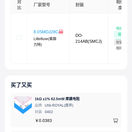
对
相似
厂家型号
封装
雾锡无铅电镀
比
度
无卤素且符合RoHS标准
无铅E3表示二级互连无铅，端子表面处理材料为锡（Sn）
（IPC/JEDEC J-STD-609A.01）
相似
8.0SMDJ28CA
度
DO-
Littelfuse(美国
95
%
214AB(SMCJ)
封装
力特)
相同
买了又买
1kΩ ±1% 62.5mW 厚膜电阻
品牌
UNI-ROYAL(厚声)
封装
0402
￥
0.0383