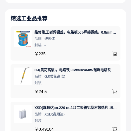
精选工业品推荐
维修佬,王者焊锡丝，电路板pcb焊接锡线，0.8mm800g,1个
品牌
维修佬
封装
-
￥
235
GJ(黄花高洁)，电烙铁30W/40W/60W锡焊电烙铁焊接工具电焊笔手机电子维修（内热35W），NO.435(35W)
品牌
GJ(黄花高洁)
封装
-
￥
24.5
XSD(鑫顺达)to-220 to-247二极管铝型材散热片 15.5*10.5*21 本色带针大功率电子散热器（可定制）
品牌
XSD(鑫顺达)
封装
-
￥
0.49104