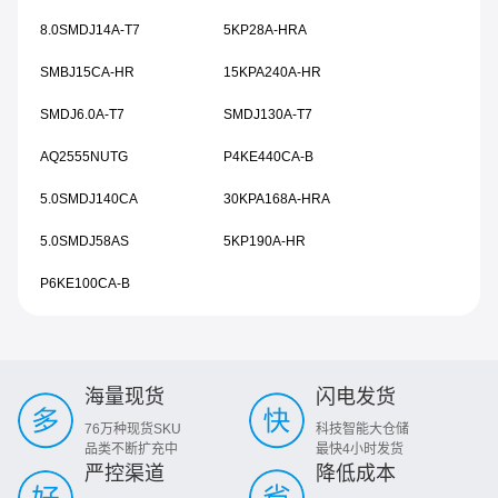
8.0SMDJ14A-T7
5KP28A-HRA
SMBJ15CA-HR
15KPA240A-HR
SMDJ6.0A-T7
SMDJ130A-T7
AQ2555NUTG
P4KE440CA-B
5.0SMDJ140CA
30KPA168A-HRA
5.0SMDJ58AS
5KP190A-HR
P6KE100CA-B
海量现货
闪电发货
76万种现货SKU
科技智能大仓储
品类不断扩充中
最快4小时发货
严控渠道
降低成本