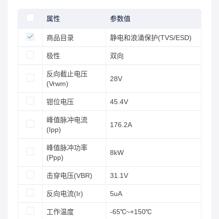
属性
参数值
商品目录
静电和浪涌保护(TVS/ESD)
极性
双向
反向截止电压
28V
(Vrwm)
钳位电压
45.4V
峰值脉冲电流
176.2A
(Ipp)
峰值脉冲功率
8kW
(Ppp)
击穿电压(VBR)
31.1V
反向电流(Ir)
5uA
工作温度
-65℃~+150℃