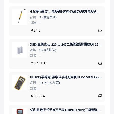
GJ(黄花高洁)，电烙铁30W/40W/60W锡焊电烙铁焊接工具电焊笔手机电子维修（内热35W），NO.435(35W)
品牌
GJ(黄花高洁)
封装
-
￥
24.5
XSD(鑫顺达)to-220 to-247二极管铝型材散热片 15.5*10.5*21 本色带针大功率电子散热器（可定制）
品牌
XSD(鑫顺达)
封装
-
￥
0.49104
FLUKE(福禄克) 数字式手持万用表 FLK-15B MAX-01/CN 二极管测试;通断测试
品牌
FLUKE(福禄克)
封装
-
￥
553.24
优利德 数字式手持万用表 UT890C NCV;三极管测试;二极管测试;火线辨别;真有效值;通断测试