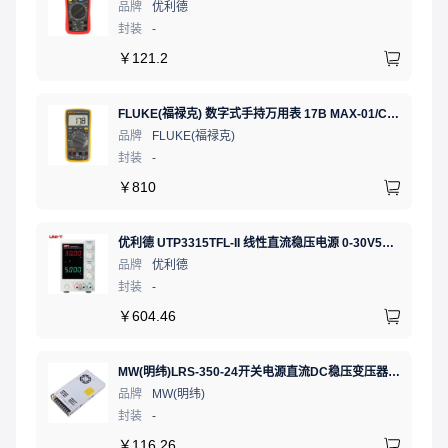
品牌
优利德
封装
-
￥
121.2
FLUKE(福禄克) 数字式手持万用表 17B MAX-01/CN 二极管测试;相对值;通断测试
品牌
FLUKE(福禄克)
封装
-
￥
810
优利德 UTP3315TFL-II 线性直流稳压电源 0-30V5A 低噪声高精度实验电源
品牌
优利德
封装
-
￥
604.46
MW(明纬)LRS-350-24开关电源直流DC稳压变压器监控24V 14.6A
品牌
MW(明纬)
封装
-
￥
116.26