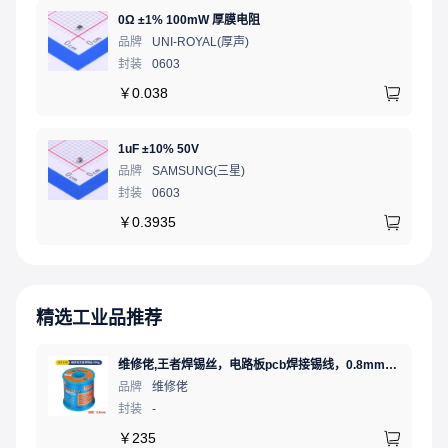
0Ω ±1% 100mW 厚膜电阻
品牌
UNI-ROYAL(厚声)
封装
0603
￥
0.038
1uF ±10% 50V
品牌
SAMSUNG(三星)
封装
0603
￥
0.3935
精选工业品推荐
维修佬,王者焊锡丝，电路板pcb焊接锡线，0.8mm800g,1个
品牌
维修佬
封装
-
￥
235