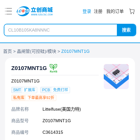
PDF
登录
注册
我的订单
搜索
首页
晶闸管(可控硅)/模块
Z0107MNT1G
Z0107MNT1G
Z0107MNT1G
SMT
扩展库
PCB
免费打样
私有库
下单最高享92折
品牌名称
Littelfuse(美国力特)
商品型号
Z0107MNT1G
商品编号
C3614315