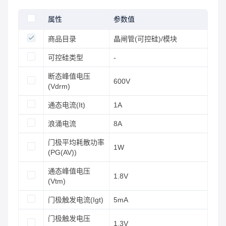
属性
参数值
商品目录
晶闸管(可控硅)/模块
可控硅类型
-
断态峰值电压
600V
(Vdrm)
通态电流(It)
1A
浪涌电流
8A
门极平均耗散功率
1W
(PG(AV))
通态峰值电压
1.8V
(Vtm)
门极触发电流(Igt)
5mA
门极触发电压
1.3V