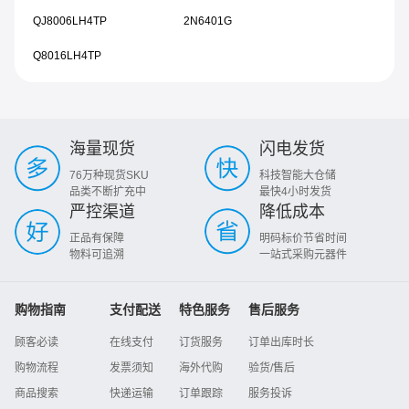
QJ8006LH4TP
2N6401G
Q8016LH4TP
海量现货
闪电发货
76万种现货SKU
科技智能大仓储
品类不断扩充中
最快4小时发货
严控渠道
降低成本
正品有保障
明码标价节省时间
物料可追溯
一站式采购元器件
购物指南
支付配送
特色服务
售后服务
顾客必读
在线支付
订货服务
订单出库时长
购物流程
发票须知
海外代购
验货/售后
商品搜索
快递运输
订单跟踪
服务投诉