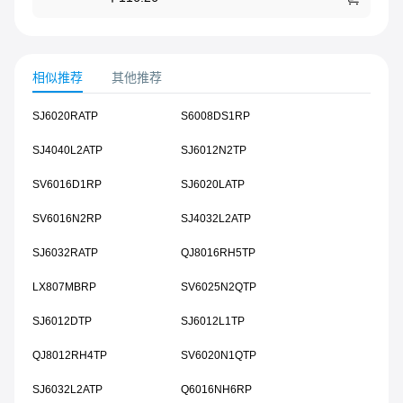
相似推荐
其他推荐
SJ6020RATP
S6008DS1RP
SJ4040L2ATP
SJ6012N2TP
SV6016D1RP
SJ6020LATP
SV6016N2RP
SJ4032L2ATP
SJ6032RATP
QJ8016RH5TP
LX807MBRP
SV6025N2QTP
SJ6012DTP
SJ6012L1TP
QJ8012RH4TP
SV6020N1QTP
SJ6032L2ATP
Q6016NH6RP