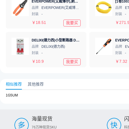
EVERPOWER(艾威博尔),剥线钳6寸,202003
品牌
EVERPOWER(艾威博尔)
品牌
E
封装
-
封装
-
￥
18.51
￥
271.
我要买
DELIXI(德力西)小型断路器 DZ47s C型 2P 32A DZ47SN2C32
品牌
DELIXI(德力西)
品牌
封装
-
封装
-
￥
10.9
￥
7.32
我要买
相似推荐
其他推荐
1G5UM
海量现货
76万种现货SKU
科