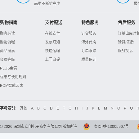
品类不断扩充中
最
购物指南
支付配送
特色服务
售后服务
顾客必读
在线支付
订货服务
订单出库时
购物流程
发票须知
海外代购
验货/售后
商品搜索
快递运输
订单跟踪
服务投诉
会员等级
上门自提
质量保证
PLUS会员
优惠券使用规则
BOM智能云表
字母索引：
其他
A
B
C
D
E
F
G
H
I
J
K
L
M
N
O
P
Q
©
2026
深圳市立创电子商务有限公司 版权所有
粤ICP备13005967号