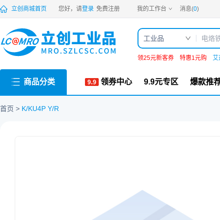
PDF
立创商城首页
您好，请
登录
免费注册
我的工作台
消息(
0
)
工业品
领25元新客券
特惠1元购
艾
商品分类
领券中心
9.9元专区
爆款推
首页
K/KU4P Y/R