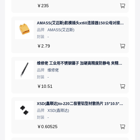
￥
235
AMASS(艾迈斯)航模插头xt60连接器150公母对接pw锂电池公头 接PCB板卧式 黄色 公头XT60PW-M.G.Y
品牌
AMASS(艾迈斯)
封装
-
￥
2.79
维修佬 工业用不锈钢镊子 加硬高精度防静电 夹精密电子元件弯细尖头电子专用夹子弯嘴镊子燕窝挑毛工具
品牌
维修佬
封装
-
￥
10.51
XSD(鑫顺达)to-220二极管铝型材散热片 15*10.5*21 黑色带针大功率电子散热器（可定制）
品牌
XSD(鑫顺达)
封装
-
￥
0.60525