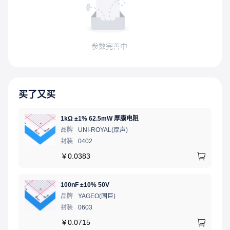
参数完善中
买了又买
1kΩ ±1% 62.5mW 厚膜电阻
品牌
UNI-ROYAL(厚声)
封装
0402
￥
0.0383
100nF ±10% 50V
品牌
YAGEO(国巨)
封装
0603
￥
0.0715