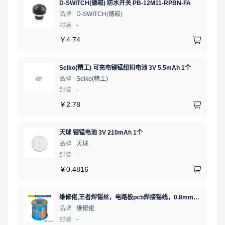
D-SWITCH(德崧) 防水开关 PB-12M11-RPBN-FA
品牌
D-SWITCH(德崧)
封装
-
￥
4.74
Seiko(精工) 可充电锂锰纽扣电池 3V 5.5mAh 1个
品牌
Seiko(精工)
封装
-
￥
2.78
天球 锂锰电池 3V 210mAh 1个
品牌
天球
封装
-
￥
0.4816
维修佬,王者焊锡丝，电路板pcb焊接锡线，0.8mm800g,1个
品牌
维修佬
封装
-