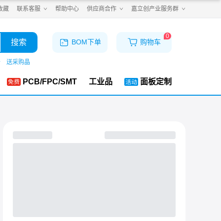
收藏
联系客服
帮助中心
供应商合作
嘉立创产业服务群
0
搜索
BOM下单
购物车
仓
送采购晶
PCB/FPC/SMT
工业品
面板定制