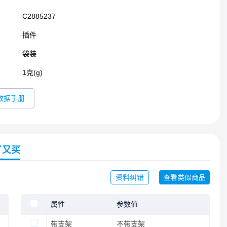
C2885237
插件​
袋装
1克(g)
数据手册
了又买
资料纠错
查看类似商品
属性
参数值
带支架
不带支架