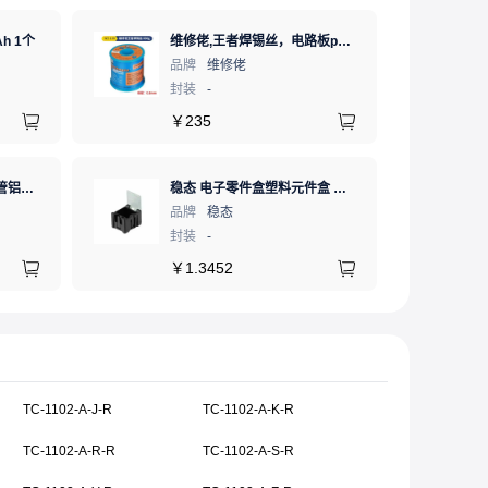
h 1个
维修佬,王者焊锡丝，电路板pcb焊接锡线，0.8mm800g,1个
品牌
维修佬
封装
-
￥
235
XSD(鑫顺达)to-220二极管铝型材散热片 15*10.5*21 黑色带针大功率电子散热器（可定制）
稳态 电子零件盒塑料元件盒 防静电 黑色 1# Bk
品牌
稳态
封装
-
￥
1.3452
TC-1102-A-J-R
TC-1102-A-K-R
TC-1102-A-R-R
TC-1102-A-S-R