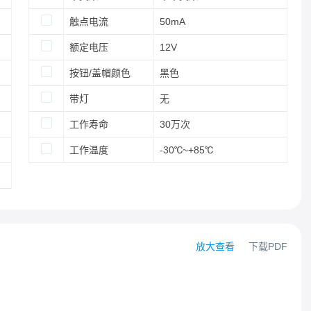
触点电流
50mA
额定电压
12V
按钮/盖帽颜色
黑色
带灯
无
工作寿命
30万次
工作温度
-30℃~+85℃
放大查看
下载PDF