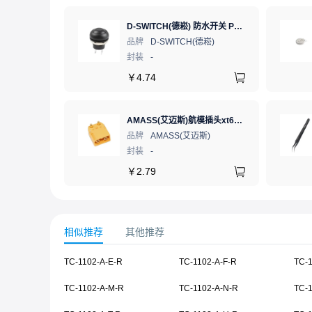
D-SWITCH(德崧) 防水开关 PB-12M11-RPBN-FA
品牌
D-SWITCH(德崧)
封装
-
￥
4.74
AMASS(艾迈斯)航模插头xt60连接器150公母对接pw锂电池公头 接PCB板卧式 黄色 公头XT60PW-M.G.Y
品牌
AMASS(艾迈斯)
封装
-
￥
2.79
相似推荐
其他推荐
TC-1102-A-E-R
TC-1102-A-F-R
TC-
TC-1102-A-M-R
TC-1102-A-N-R
TC-