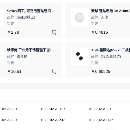
Seiko(精工) 可充电锂锰纽扣电池 3V 5.5mAh 1个
天球 锂锰电池 3V 210mA
品牌
Seiko(精工)
品牌
天球
封装
-
封装
-
￥
2.78
￥
0.4816
维修佬 工业用不锈钢镊子 加硬高精度防静电 夹精密电子元件弯细尖头电子专用夹子弯嘴镊子燕窝挑毛工具
品牌
维修佬
品牌
XSD(鑫顺达)
封装
-
封装
-
￥
10.51
￥
0.60525
1102-A-G-R
TC-1102-A-H-R
TC-1102-A-I-R
1102-A-O-R
TC-1102-A-P-R
TC-1102-A-Q-R