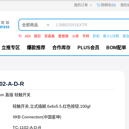
我的订单
购物车(
0
)
我的
嘉立创PCB
嘉立创FPC
嘉立创SMT
嘉立创FA
全部商品
嘉立创EDA
嘉立创社区
TI
ADI
国巨
安森美
爱普微
火炬
华邦
折扣
新人1分购
清
机电工坊
立推专区
爆款推荐
合作库存
PLUS会员
BOM配单
02-A-D-R
.5mm 直插 轻触开关
轻触开关,立式插脚,6x6x5.5,红色按钮,100gf
XKB Connection(中国星坤)
TC-1102-A-D-R