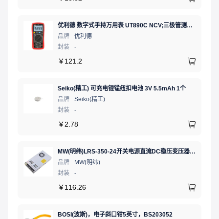
优利德 数字式手持万用表 UT890C NCV;三极管测试;二极管测试;火线辨别;真有效值;通断测试
品牌
优利德
封装
-
￥
121.2
Seiko(精工) 可充电锂锰纽扣电池 3V 5.5mAh 1个
品牌
Seiko(精工)
封装
-
￥
2.78
MW(明纬)LRS-350-24开关电源直流DC稳压变压器监控24V 14.6A
品牌
MW(明纬)
封装
-
￥
116.26
BOSI(波斯)，电子斜口钳5英寸，BS203052