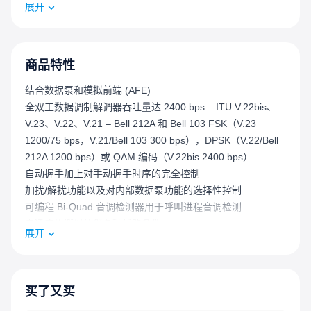
展开
含错误控制的产品中对外部串行输入/输出（SIO）设备的需
求。
所有的调制、解调、滤波、A/D和D/A转换功能都集成在芯片
上。内置了自动和可选折衷均衡器以优化各种线路类型上的
商品特性
性能。Z02201设备通过结合使用固定链路、固定电缆和自适
结合数据泵和模拟前端 (AFE)
应均衡器来补偿多种不利的线路条件。
全双工数据调制解调器吞吐量达 2400 bps – ITU V.22bis、
Z02201提供了全面的选择性和可编程音调生成与检测功能。
V.23、V.22、V.21 – Bell 212A 和 Bell 103 FSK（V.23
所有数字I/O信号均与TTL兼容。并行接口与标准8位微处理器
1200/75 bps，V.21/Bell 103 300 bps），DPSK（V.22/Bell
兼容，允许直接访问八个I/O寄存器，并间接访问调制解调器
212A 1200 bps）或 QAM 编码（V.22bis 2400 bps）
RAM。
自动握手加上对手动握手时序的完全控制
RAM访问能力使主机能够检索诊断数据、调制解调器/线路状
加扰/解扰功能以及对内部数据泵功能的选择性控制
态和控制数据，并设置可编程系数。串行接口用于数据传
可编程 Bi-Quad 音调检测器用于呼叫进程音调检测
输。所有控制和状态信息通过并行接口传输。
自适应均衡以补偿各种线路条件
Z02201的发送驱动器和接收放大器可以通过变压器直接连接
展开
可编程传输衰减和可选择接收阈值，完全可编程的呼叫进程
到数据接入安排（DAA）。完成这种连接可将外部电路减少
检测器、信号质量检测器、音调检测器、音调发生器和传输
到最小。此外，Z02201通过提供内置的发射模拟输出和接收
信号电平有助于快速国家认证
模拟输入滤波器，进一步节省系统级成本，从而消除了对外
同时生成和检测音调
买了又买
部滤波组件的需求。
主机端口允许直接并行接口到标准 8 位微处理器