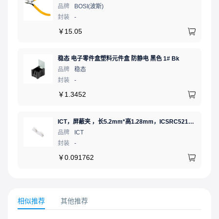
品牌
BOSI(波斯)
封装
-
￥
15.05
稳态 电子零件盒塑料元件盒 防静电 黑色 1# Bk
品牌
稳态
封装
-
￥
1.3452
ICT，屏蔽夹 ，长5.2mm*高1.28mm，ICSRC52128SFR
品牌
ICT
封装
-
￥
0.091762
相似推荐
其他推荐