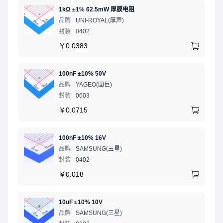
Z02201设备工作于单一+5 VDC电源。在无流量期间，主机
在所有速度下 HDLC 帧
1kΩ ±1% 62.5mW 厚膜电阻
可以使调制解调器进入睡眠模式，将功耗降低至满载功率的
芯片上外设 – 12 位分辨率全双工语音带 AFE – 同步串行接
品牌
UNI-ROYAL(厚声)
不到1%。
封装
0402
口端口 – 眼图接口
低功耗：典型 50 mA
￥
0.0383
44 引脚 PQFP 和 PLCC 封装
单 +5 VDC 电源
100nF ±10% 50V
0°C 至 +70°C 商业温度范围
品牌
YAGEO(国巨)
封装
0603
￥
0.0715
100nF ±10% 16V
品牌
SAMSUNG(三星)
封装
0402
￥
0.018
10uF ±10% 10V
品牌
SAMSUNG(三星)