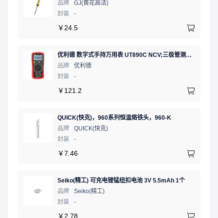
品牌
GJ(黄花高洁)
封装
-
￥
24.5
优利德 数字式手持万用表 UT890C NCV;三极管测试;二极管测试;火线辨别;真有效值;通断测试
品牌
优利德
封装
-
￥
121.2
QUICK(快克)，960系列恒温烙铁头，960-K
品牌
QUICK(快克)
封装
-
￥
7.46
Seiko(精工) 可充电锂锰纽扣电池 3V 5.5mAh 1个
品牌
Seiko(精工)
封装
-
￥
2.78