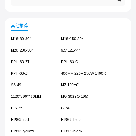
其他推荐
M18*80-304
M18*150-304
M20*200-304
9.5*12.5*44
PPH-63-ZT
PPH-63-G
PPH-63-ZF
400MM 220V 250W 1400R
SS-49
MZ-100AC
1120*590*460MM
MG-302BQ(195)
LTA-25
GT60
HP805 red
HP805 blue
HP805 yellow
HP805 black