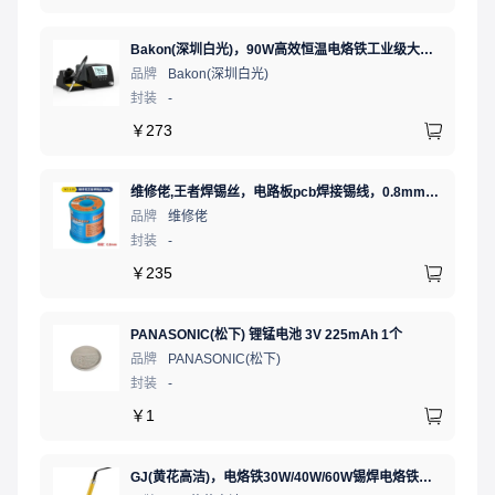
Bakon(深圳白光)，90W高效恒温电烙铁工业级大功率数显可调温无铅智能电烙铁，BK90（新老款交替发货）
品牌
Bakon(深圳白光)
封装
-
￥
273
维修佬,王者焊锡丝，电路板pcb焊接锡线，0.8mm800g,1个
品牌
维修佬
封装
-
￥
235
PANASONIC(松下) 锂锰电池 3V 225mAh 1个
品牌
PANASONIC(松下)
封装
-
￥
1
GJ(黄花高洁)，电烙铁30W/40W/60W锡焊电烙铁焊接工具电焊笔手机电子维修（内热35W），NO.435(35W)