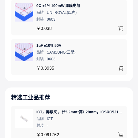
0Ω ±1% 100mW 厚膜电阻
品牌
UNI-ROYAL(厚声)
封装
0603
￥
0.038
1uF ±10% 50V
品牌
SAMSUNG(三星)
封装
0603
￥
0.3935
精选工业品推荐
ICT，屏蔽夹 ，长5.2mm*高1.28mm，ICSRC52128SFR
品牌
ICT
封装
-
￥
0.091762