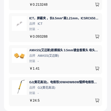
￥
0.213248
ICT，屏蔽夹 ，长6.5mm*高1.21mm，ICSRC6508SFR
品牌
ICT
封装
-
￥
0.093288
AMASS(艾迈斯)航模插头 3.5mm镀金香蕉头 母头XT60-F.G.Y
品牌
AMASS(艾迈斯)
封装
-
￥
1.41
GJ(黄花高洁)，电烙铁30W/40W/60W锡焊电烙铁焊接工具电焊笔手机电子维修（内热35W），NO.435(35W)
品牌
GJ(黄花高洁)
封装
-
￥
24.5