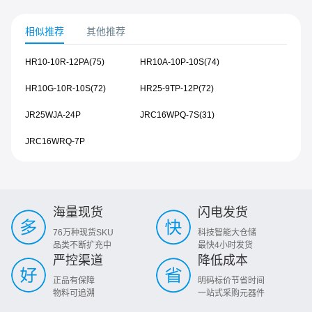
相似推荐
其他推荐
HR10-10R-12PA(75)
HR10A-10P-10S(74)
HR10G-10R-10S(72)
HR25-9TP-12P(72)
JR25WJA-24P
JRC16WPQ-7S(31)
JRC16WRQ-7P
海量现货
闪电发货
76万种现货SKU
科技智能大仓储
品类不断扩充中
最快4小时发货
严控渠道
降低成本
正品有保障
明码标价节省时间
物料可追溯
一站式采购元器件