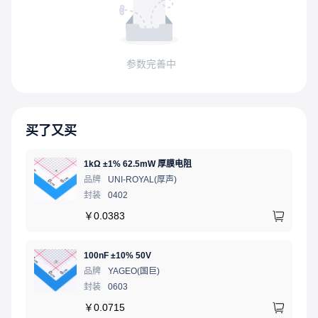
参数完善中
买了又买
1kΩ ±1% 62.5mW 厚膜电阻
品牌
UNI-ROYAL(厚声)
封装
0402
￥
0.0383
100nF ±10% 50V
品牌
YAGEO(国巨)
封装
0603
￥
0.0715