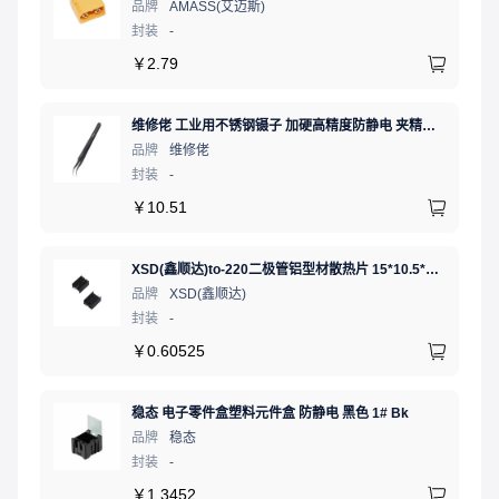
品牌
AMASS(艾迈斯)
封装
-
￥
2.79
维修佬 工业用不锈钢镊子 加硬高精度防静电 夹精密电子元件弯细尖头电子专用夹子弯嘴镊子燕窝挑毛工具
品牌
维修佬
封装
-
￥
10.51
XSD(鑫顺达)to-220二极管铝型材散热片 15*10.5*21 黑色带针大功率电子散热器（可定制）
品牌
XSD(鑫顺达)
封装
-
￥
0.60525
稳态 电子零件盒塑料元件盒 防静电 黑色 1# Bk
品牌
稳态
封装
-
￥
1.3452