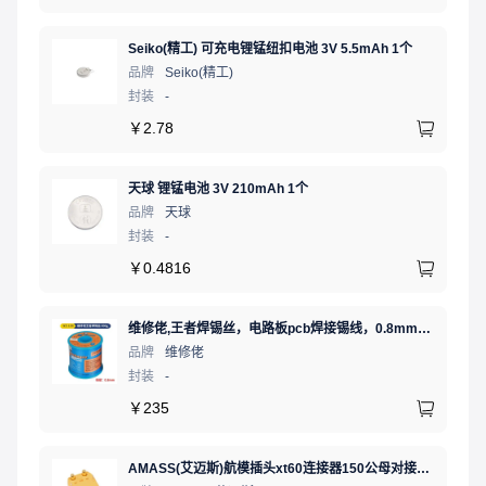
Seiko(精工) 可充电锂锰纽扣电池 3V 5.5mAh 1个
品牌
Seiko(精工)
封装
-
￥
2.78
天球 锂锰电池 3V 210mAh 1个
品牌
天球
封装
-
￥
0.4816
维修佬,王者焊锡丝，电路板pcb焊接锡线，0.8mm800g,1个
品牌
维修佬
封装
-
￥
235
AMASS(艾迈斯)航模插头xt60连接器150公母对接pw锂电池公头 接PCB板卧式 黄色 公头XT60PW-M.G.Y