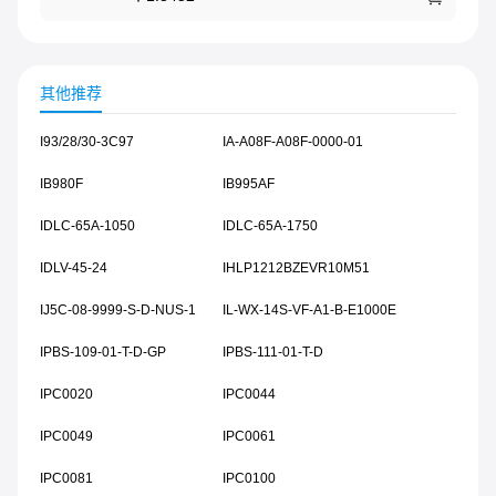
其他推荐
I93/28/30-3C97
IA-A08F-A08F-0000-01
IB980F
IB995AF
IDLC-65A-1050
IDLC-65A-1750
IDLV-45-24
IHLP1212BZEVR10M51
IJ5C-08-9999-S-D-NUS-1
IL-WX-14S-VF-A1-B-E1000E
IPBS-109-01-T-D-GP
IPBS-111-01-T-D
IPC0020
IPC0044
IPC0049
IPC0061
IPC0081
IPC0100