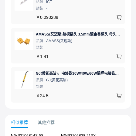
品牌
ICT
封装
-
￥
0.093288
AMASS(艾迈斯)航模插头 3.5mm镀金香蕉头 母头XT60-F.G.Y
品牌
AMASS(艾迈斯)
封装
-
￥
1.41
GJ(黄花高洁)，电烙铁30W/40W/60W锡焊电烙铁焊接工具电焊笔手机电子维修（内热35W），NO.435(35W)
品牌
GJ(黄花高洁)
封装
-
￥
24.5
相似推荐
其他推荐
N/MS3106B14S-5S
N/MS3106B28-21PY