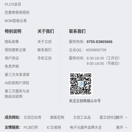
PLUS会员
优惠券使用规则
BOM智能云表
特别说明
关于我们
联系我们
隐私政策
关于立创
服务热线：
0755-83865666
规则更新记录
联系我们
企业QQ ：
4000800709
用户协议
手机立创
服务时间：
8:30-18:30（工作日）
9:00-18:00（节假日）
免责声明
第三方共享清单
AI应用用户须知
第三方服务与关
联启动说明
关注立创商城公众号
成员网站：
立创芯应用
面板定制
立创工业品
嘉立创社区
展开
3D打印
嘉立创FPC
嘉立创PCB
嘉立创FA
友情链接：
PCB打样
IC交易网
电子元器件品牌大全
展开