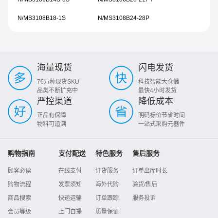
N/MS3108B18-1S
N/MS3108B24-28P
海量现货
闪电发货
76万种现货SKU
科技智能大仓储
品类不断扩充中
最快4小时发货
严控渠道
降低成本
正品有保障
明码标价节省时间
物料可追溯
一站式采购元器件
购物指南
支付配送
特色服务
售后服务
顾客必读
在线支付
订货服务
订单出库时长
购物流程
发票须知
海外代购
验货/售后
商品搜索
快递运输
订单跟踪
服务投诉
会员等级
上门自提
质量保证