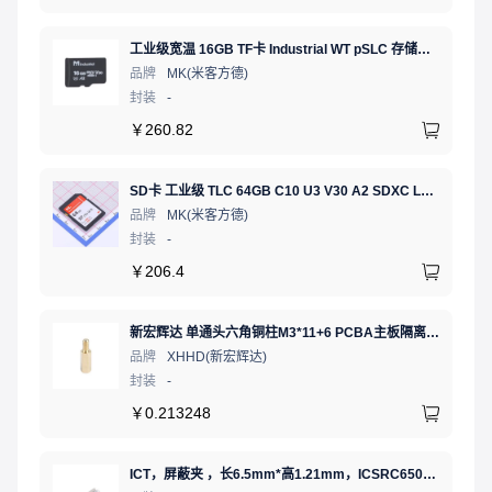
工业级宽温 16GB TF卡 Industrial WT pSLC 存储卡 MICRO SD LDPC纠错 PE 30K 无人机、行车记录仪、安防监控适配
品牌
MK(米客方德)
封装
-
￥
260.82
SD卡 工业级 TLC 64GB C10 U3 V30 A2 SDXC LDPC纠错 PE 3K 无人机、行车记录仪、安防监控适配
品牌
MK(米客方德)
封装
-
￥
206.4
新宏辉达 单通头六角铜柱M3*11+6 PCBA主板隔离螺柱
品牌
XHHD(新宏辉达)
封装
-
￥
0.213248
ICT，屏蔽夹 ，长6.5mm*高1.21mm，ICSRC6508SFR