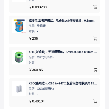
￥
0.093288
维修佬,王者焊锡丝，电路板pcb焊接锡线，0.8mm800g,1个
品牌
维修佬
封装
-
￥
235
XHT(兴鸿泰)，无铅焊锡丝，Sn99.3Cu0.7 Φ1mm 750G，环保锡线， 免洗焊锡丝/锡线,1卷
品牌
XHT(兴鸿泰)
封装
-
￥
360.85
XSD(鑫顺达)to-220 to-247二极管铝型材散热片 15.5*10.5*21 本色带针大功率电子散热器（可定制）
品牌
XSD(鑫顺达)
封装
-
￥
0.49104