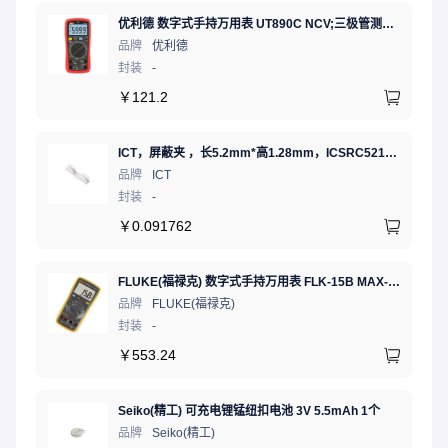
优利德 数字式手持万用表 UT890C NCV;三极管测试;二极管测试;火线辨别;真有效值;通断测试
品牌
优利德
封装
-
￥
121.2
ICT，屏蔽夹 ，长5.2mm*高1.28mm，ICSRC52128SFR
品牌
ICT
封装
-
￥
0.091762
FLUKE(福禄克) 数字式手持万用表 FLK-15B MAX-01/CN 二极管测试;通断测试
品牌
FLUKE(福禄克)
封装
-
￥
553.24
Seiko(精工) 可充电锂锰纽扣电池 3V 5.5mAh 1个
品牌
Seiko(精工)