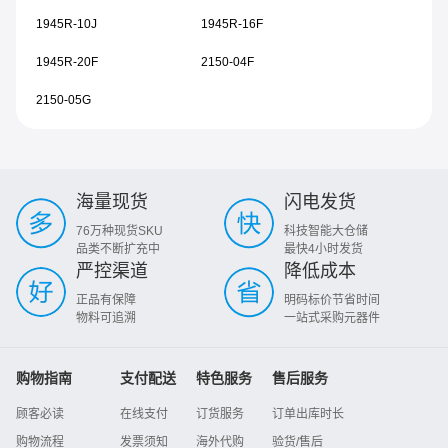
1945R-10J
1945R-16F
1945R-20F
2150-04F
2150-05G
海量现货
闪电发货
76万种现货SKU
科技智能大仓储
品类不断扩充中
最快4小时发货
严控渠道
降低成本
正品有保障
明码标价节省时间
物料可追溯
一站式采购元器件
购物指南
支付配送
特色服务
售后服务
顾客必读
在线支付
订货服务
订单出库时长
购物流程
发票须知
海外代购
验货/售后