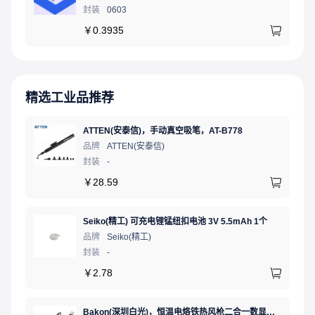
封装
0603
￥
0.3935
精选工业品推荐
ATTEN(安泰信)，手动真空吸笔，AT-B778
品牌
ATTEN(安泰信)
封装
-
￥
28.59
Seiko(精工) 可充电锂锰纽扣电池 3V 5.5mAh 1个
品牌
Seiko(精工)
封装
-
￥
2.78
Bakon(深圳白光)，恒温电烙铁热风枪二合一数显可调温大功率无铅拆焊台，BK881（新老款交替发货）