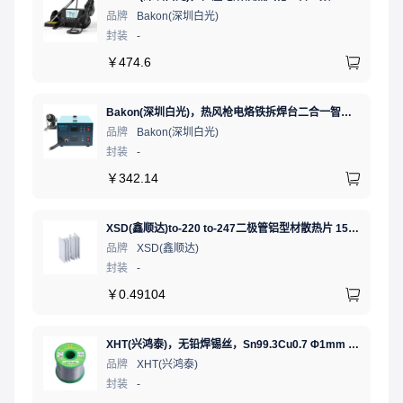
品牌
Bakon(深圳白光)
封装
-
￥
474.6
Bakon(深圳白光)，热风枪电烙铁拆焊台二合一智能双数显可调恒温焊接台，BK701D
品牌
Bakon(深圳白光)
封装
-
￥
342.14
XSD(鑫顺达)to-220 to-247二极管铝型材散热片 15.5*10.5*21 本色带针大功率电子散热器（可定制）
品牌
XSD(鑫顺达)
封装
-
￥
0.49104
XHT(兴鸿泰)，无铅焊锡丝，Sn99.3Cu0.7 Φ1mm 750G，环保锡线， 免洗焊锡丝/锡线,1卷
品牌
XHT(兴鸿泰)
封装
-