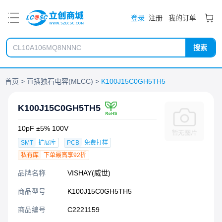
PDF
登录
注册
我的订单
搜索
首页
直插独石电容(MLCC)
K100J15C0GH5TH5
K100J15C0GH5TH5
10pF ±5% 100V
SMT
扩展库
PCB
免费打样
私有库
下单最高享92折
品牌名称
VISHAY(威世)
商品型号
K100J15C0GH5TH5
商品编号
C2221159