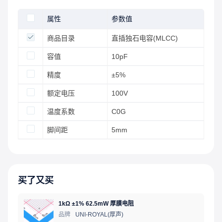
属性
参数值
商品目录
直插独石电容(MLCC)
容值
10pF
精度
±5%
额定电压
100V
温度系数
C0G
脚间距
5mm
买了又买
1kΩ ±1% 62.5mW 厚膜电阻
品牌
UNI-ROYAL(厚声)